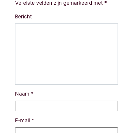
h
Vereiste velden zijn gemarkeerd met
*
t
Bericht
n
a
v
i
g
a
Naam
*
t
i
E-mail
*