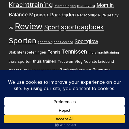
Krachttraining
Mom in
mamavlog
Mamadingen
Balance
Mpower
Paardrijden
Persoonlijk
Pure Beauty
Review
sportdagboek
Sport
PR
Sporten
Sportglow
sporten tijdens corona
Tennissen
Tennis
Stabiliteitsoefeningen
thuis krachttraining
thuis trainen
thuis sporten
Trouwen
Vlog
Voorste knieband
Zwanger
Zonbescherming
gescheurd
Werken aan herstel
Zwangerschapsupdate
Privacybelei
Design & implementatie:
Pxperfect
d