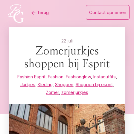
Skip
Terug
Contact opnemen
to
content
22 juli
Zomerjurkjes
shoppen bij Esprit
Fashion
Esprit
,
Fashion
,
Fashionglow
,
Instaoutfits
,
Jurkjes
,
Kleding
,
Shoppen
,
Shoppen bij esprit
,
Zomer
,
zomerjurkjes