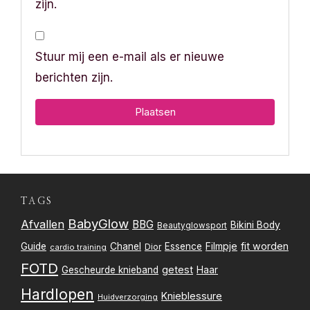
zijn.
Stuur mij een e-mail als er nieuwe
berichten zijn.
TAGS
BabyGlow
Afvallen
BBG
Bikini Body
Beautyglowsport
Filmpje
fit worden
Guide
Chanel
Essence
Dior
cardio training
FOTD
getest
Gescheurde knieband
Haar
Hardlopen
Knieblessure
Huidverzorging