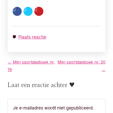
Plaats reactie
B
← Mijn sportdagboek nr.
Mijn sportdagboek nr. 20
19
→
e
r
Laat een reactie achter ♥
i
c
Je e-mailadres wordt niet gepubliceerd.