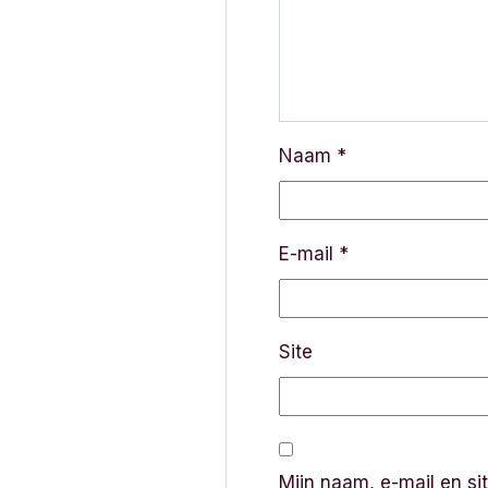
a
v
i
g
Naam
*
a
t
E-mail
*
i
e
Site
Mijn naam, e-mail en si