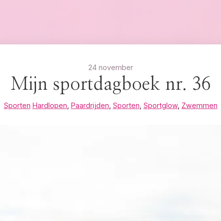
24 november
Mijn sportdagboek nr. 36
Sporten
Hardlopen
,
Paardrijden
,
Sporten
,
Sportglow
,
Zwemmen