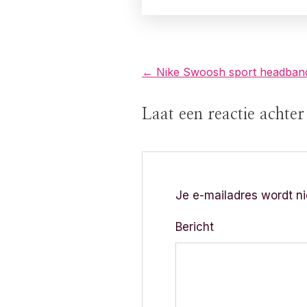
B
← Nike Swoosh sport headban
e
Laat een reactie achte
r
i
c
Je e-mailadres wordt ni
h
Bericht
t
n