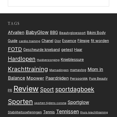
TAGS
BabyGlow
Afvallen
BBG
Bikini Body
Beautyglowsport
Filmpje
fit worden
Guide
Chanel
Essence
Dior
cardio training
FOTD
getest
Gescheurde knieband
Haar
Hardlopen
Knieblessure
Huidverzorging
Krachttraining
Mom in
mamavlog
Mamadingen
Balance
Mpower
Paardrijden
Persoonlijk
Pure Beauty
Review
sportdagboek
Sport
PR
Sporten
Sportglow
sporten tijdens corona
Tennissen
Tennis
Stabiliteitsoefeningen
thuis krachttraining