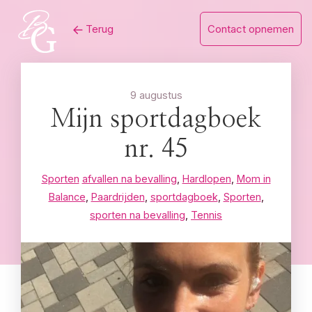
Skip
Terug
Contact opnemen
to
content
9 augustus
Mijn sportdagboek
nr. 45
Sporten
afvallen na bevalling
,
Hardlopen
,
Mom in
Balance
,
Paardrijden
,
sportdagboek
,
Sporten
,
sporten na bevalling
,
Tennis