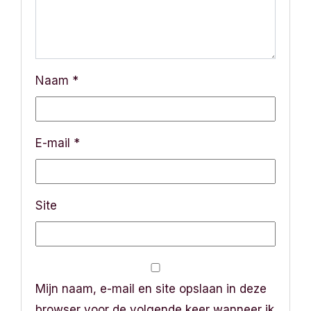
i
g
a
Naam
*
t
i
E-mail
*
e
Site
Mijn naam, e-mail en site opslaan in deze
browser voor de volgende keer wanneer ik