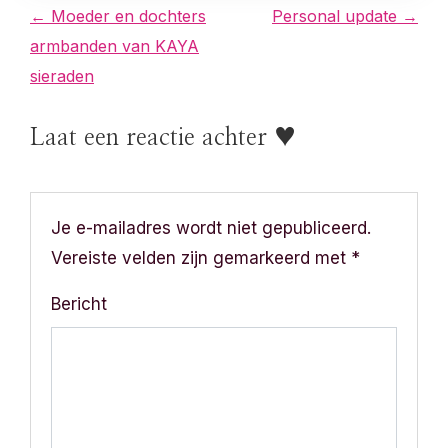
B
← Moeder en dochters
Personal update →
armbanden van KAYA
e
sieraden
r
Laat een reactie achter ♥
i
c
h
Je e-mailadres wordt niet gepubliceerd.
Vereiste velden zijn gemarkeerd met
*
t
Bericht
n
a
v