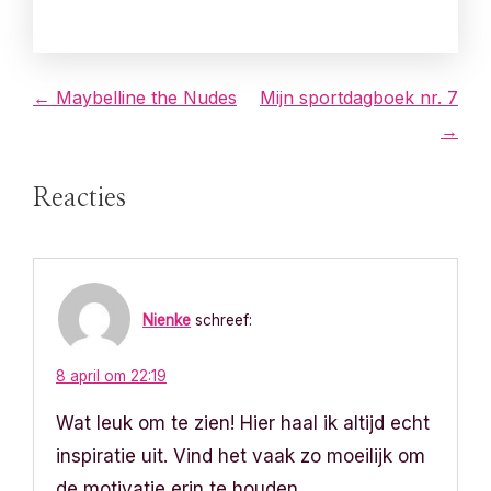
B
← Maybelline the Nudes
Mijn sportdagboek nr. 7
→
e
r
Reacties
i
c
Nienke
schreef:
h
t
8 april om 22:19
Wat leuk om te zien! Hier haal ik altijd echt
n
inspiratie uit. Vind het vaak zo moeilijk om
a
de motivatie erin te houden.