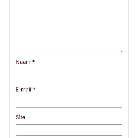
a
v
i
g
a
Naam
*
t
i
E-mail
*
e
Site