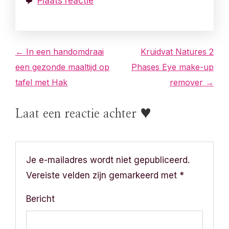
Plaats reactie
B
← In een handomdraai
Kruidvat Natures 2
een gezonde maaltijd op
Phases Eye make-up
e
tafel met Hak
remover →
r
Laat een reactie achter ♥
i
c
h
Je e-mailadres wordt niet gepubliceerd.
Vereiste velden zijn gemarkeerd met
*
t
Bericht
n