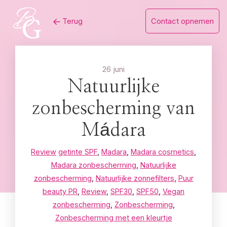
Skip
Terug
Contact opnemen
to
content
26 juni
Natuurlijke
zonbescherming van
Mádara
Review
getinte SPF
,
Madara
,
Madara cosmetics
,
Madara zonbescherming
,
Natuurlijke
zonbescherming
,
Natuurlijke zonnefilters
,
Puur
beauty PR
,
Review
,
SPF30
,
SPF50
,
Vegan
zonbescherming
,
Zonbescherming
,
Zonbescherming met een kleurtje