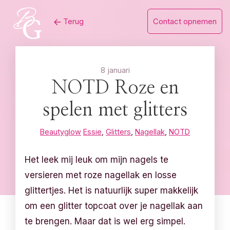
Skip
Terug
Contact opnemen
to
content
8 januari
NOTD Roze en
spelen met glitters
Beautyglow
Essie
,
Glitters
,
Nagellak
,
NOTD
Het leek mij leuk om mijn nagels te
versieren met roze nagellak en losse
glittertjes. Het is natuurlijk super makkelijk
om een glitter topcoat over je nagellak aan
te brengen. Maar dat is wel erg simpel.