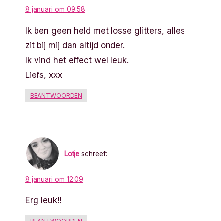
t
8 januari om 09:58
i
Ik ben geen held met losse glitters, alles
zit bij mij dan altijd onder.
e
Ik vind het effect wel leuk.
Liefs, xxx
BEANTWOORDEN
Lotje
schreef:
8 januari om 12:09
Erg leuk!!
BEANTWOORDEN