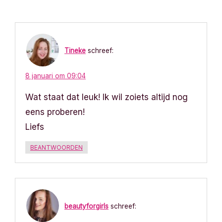
i
c
Tineke
schreef:
h
t
8 januari om 09:04
Wat staat dat leuk! Ik wil zoiets altijd nog
n
eens proberen!
a
Liefs
v
BEANTWOORDEN
i
g
a
beautyforgirls
schreef: