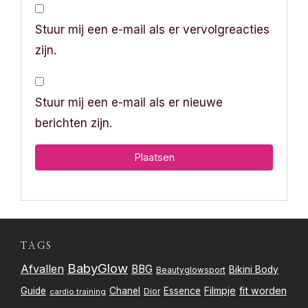
Stuur mij een e-mail als er vervolgreacties
zijn.
Stuur mij een e-mail als er nieuwe
berichten zijn.
TAGS
BabyGlow
Afvallen
BBG
Bikini Body
Beautyglowsport
Filmpje
fit worden
Guide
Chanel
Essence
Dior
cardio training