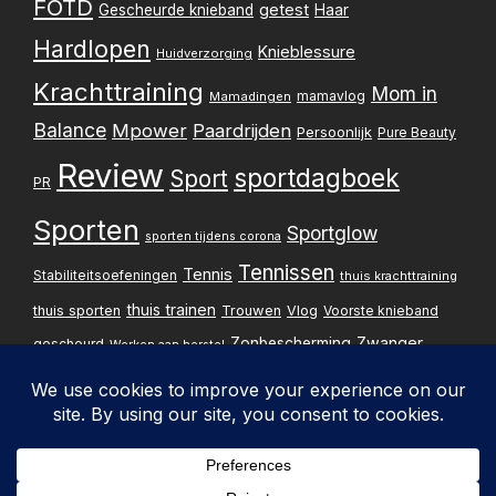
FOTD
getest
Gescheurde knieband
Haar
Hardlopen
Knieblessure
Huidverzorging
Krachttraining
Mom in
mamavlog
Mamadingen
Balance
Mpower
Paardrijden
Persoonlijk
Pure Beauty
Review
sportdagboek
Sport
PR
Sporten
Sportglow
sporten tijdens corona
Tennissen
Tennis
Stabiliteitsoefeningen
thuis krachttraining
thuis trainen
thuis sporten
Trouwen
Vlog
Voorste knieband
Zwanger
Zonbescherming
gescheurd
Werken aan herstel
Zwangerschapsupdate
Privacybelei
Design & implementatie: