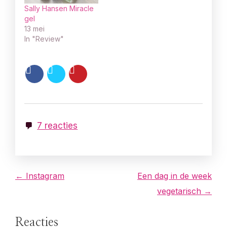
Sally Hansen Miracle
gel
13 mei
In "Review"
7 reacties
B
← Instagram
Een dag in de week
vegetarisch →
e
r
Reacties