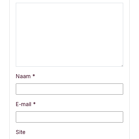
i
e
Naam
*
E-mail
*
Site