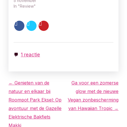
5 november
In "Review"
1 reactie
B
← Genieten van de
Ga voor een zomerse
natuur en elkaar bij
glow met de nieuwe
e
Roompot Park Eksel: Op
Vegan zonbescherming
r
avontuur met de Gazelle
van Hawaiian Tropic →
Elektrische Bakfiets
i
Makki