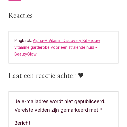
c
Reacties
h
t
n
Pingback:
Alpha-H Vitamin Discovery Kit – jouw
vitamine garderobe voor een stralende huid -
a
BeautyGlow
v
Laat een reactie achter ♥
i
g
a
Je e-mailadres wordt niet gepubliceerd.
Vereiste velden zijn gemarkeerd met
*
t
Bericht