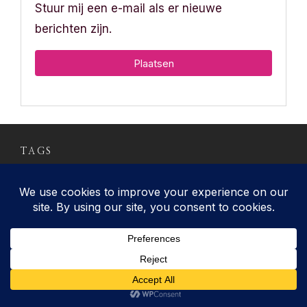
Stuur mij een e-mail als er nieuwe
berichten zijn.
TAGS
BabyGlow
Afvallen
BBG
Bikini Body
Beautyglowsport
Filmpje
fit worden
Guide
Chanel
Essence
Dior
cardio training
FOTD
getest
Gescheurde knieband
Haar
Hardlopen
Knieblessure
Huidverzorging
Krachttraining
Mom in
mamavlog
Mamadingen
Balance
Mpower
Paardrijden
Persoonlijk
Pure Beauty