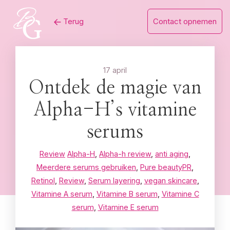
Skip
Terug
Contact opnemen
to
content
17 april
Ontdek de magie van
Alpha-H’s vitamine
serums
Review
Alpha-H
,
Alpha-h review
,
anti aging
,
Meerdere serums gebruiken
,
Pure beautyPR
,
Retinol
,
Review
,
Serum layering
,
vegan skincare
,
Vitamine A serum
,
Vitamine B serum
,
Vitamine C
serum
,
Vitamine E serum