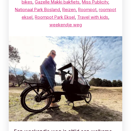
bikes
,
Gazelle Makki bakfiets
,
Miss Publicity
,
Nationaal Park Bosland
,
Reizen
,
Roompot
,
roompot
eksel
,
Roompot Park Eksel
,
Travel with kids
,
weekendje weg