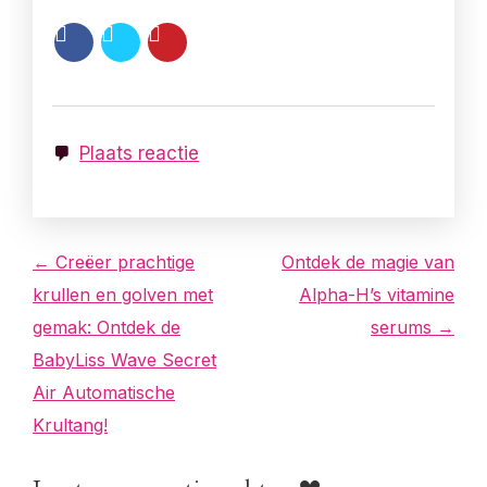
Plaats reactie
B
← Creëer prachtige
Ontdek de magie van
krullen en golven met
Alpha-H’s vitamine
e
gemak: Ontdek de
serums →
r
BabyLiss Wave Secret
Air Automatische
i
Krultang!
c