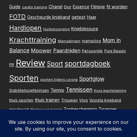
Filmpje
fit worden
Guide
Chanel
Essence
Dior
cardio training
FOTD
getest
Gescheurde knieband
Haar
Hardlopen
Knieblessure
Huidverzorging
Krachttraining
Mom in
mamavlog
Mamadingen
Balance
Mpower
Paardrijden
Persoonlijk
Pure Beauty
Review
sportdagboek
Sport
PR
Sporten
Sportglow
sporten tijdens corona
Tennissen
Tennis
Stabiliteitsoefeningen
thuis krachttraining
thuis trainen
thuis sporten
Trouwen
Vlog
Voorste knieband
Zwanger
Zonbescherming
gescheurd
Werken aan herstel
Zwangerschapsupdate