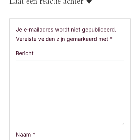
Laat een reactie achter ♥
h
t
n
Je e-mailadres wordt niet gepubliceerd.
Vereiste velden zijn gemarkeerd met
*
a
Bericht
v
i
g
a
t
i
Naam
*
e