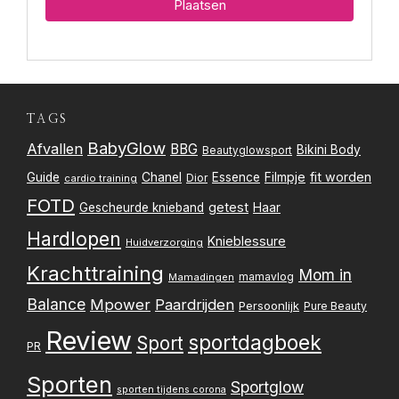
TAGS
BabyGlow
Afvallen
BBG
Bikini Body
Beautyglowsport
Filmpje
fit worden
Guide
Chanel
Essence
Dior
cardio training
FOTD
getest
Gescheurde knieband
Haar
Hardlopen
Knieblessure
Huidverzorging
Krachttraining
Mom in
mamavlog
Mamadingen
Balance
Mpower
Paardrijden
Persoonlijk
Pure Beauty
Review
sportdagboek
Sport
PR
Sporten
Sportglow
sporten tijdens corona