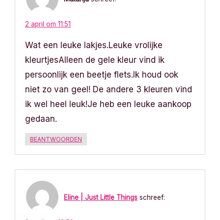
t
2 april om 11:51
n
Wat een leuke lakjes.Leuke vrolijke
a
kleurtjesAlleen de gele kleur vind ik
v
persoonlijk een beetje flets.Ik houd ook
niet zo van geel! De andere 3 kleuren vind
i
ik wel heel leuk!Je heb een leuke aankoop
g
gedaan.
a
BEANTWOORDEN
t
i
Eline | Just Little Things
schreef:
e