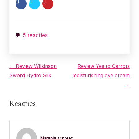
5 reacties
B
← Review Wilkinson
Review Yes to Carrots
Sword Hydro Silk
moisturishing eye cream
e
→
r
Reacties
i
c
h
Matanja
schreef: