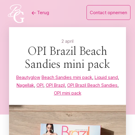
Skip
Terug
Contact opnemen
to
content
2 april
OPI Brazil Beach
Sandies mini pack
Beautyglow
Beach Sandies mini pack
,
Liquid sand
,
Nagellak
,
OPI
,
OPI Brazil
,
OPI Brazil Beach Sandies
,
OPI mini pack