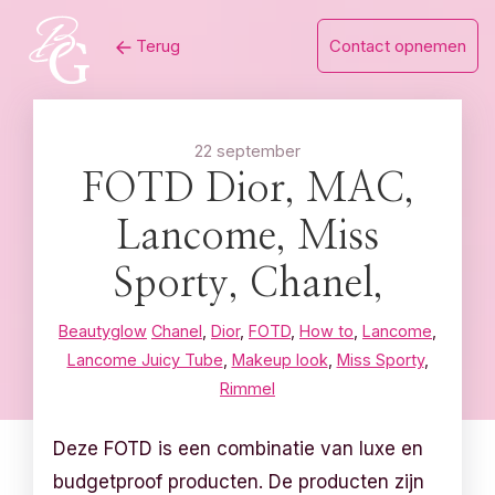
Skip
Terug
Contact opnemen
to
content
22 september
FOTD Dior, MAC,
Lancome, Miss
Sporty, Chanel,
Beautyglow
Chanel
,
Dior
,
FOTD
,
How to
,
Lancome
,
Lancome Juicy Tube
,
Makeup look
,
Miss Sporty
,
Rimmel
Deze FOTD is een combinatie van luxe en
budgetproof producten. De producten zijn