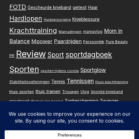
FOTD
getest
Gescheurde knieband
Haar
Hardlopen
Knieblessure
Huidverzorging
Krachttraining
Mom in
mamavlog
Mamadingen
Balance
Mpower
Paardrijden
Persoonlijk
Pure Beauty
Review
sportdagboek
Sport
PR
Sporten
Sportglow
sporten tijdens corona
Tennissen
Tennis
Stabiliteitsoefeningen
thuis krachttraining
thuis trainen
thuis sporten
Trouwen
Vlog
Voorste knieband
Zwanger
Zonbescherming
gescheurd
Werken aan herstel
Zwangerschapsupdate