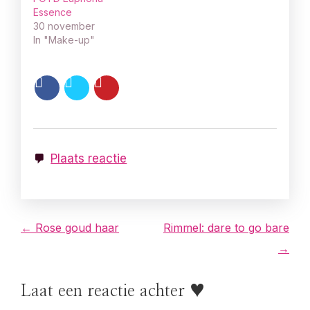
Essence
30 november
In "Make-up"
Plaats reactie
B
← Rose goud haar
Rimmel: dare to go bare
→
e
r
Laat een reactie achter ♥