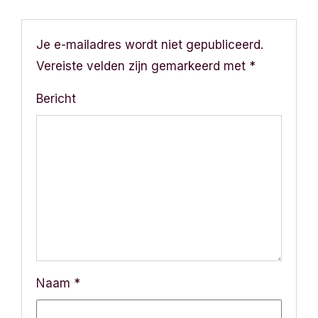
i
c
Je e-mailadres wordt niet gepubliceerd.
h
Vereiste velden zijn gemarkeerd met
*
t
Bericht
n
a
v
i
g
a
Naam
*
t