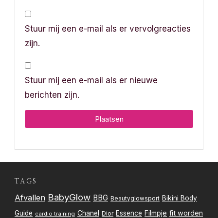
Stuur mij een e-mail als er vervolgreacties
zijn.
Stuur mij een e-mail als er nieuwe
berichten zijn.
TAGS
BabyGlow
Afvallen
BBG
Bikini Body
Beautyglowsport
Filmpje
fit worden
Guide
Chanel
Essence
Dior
cardio training