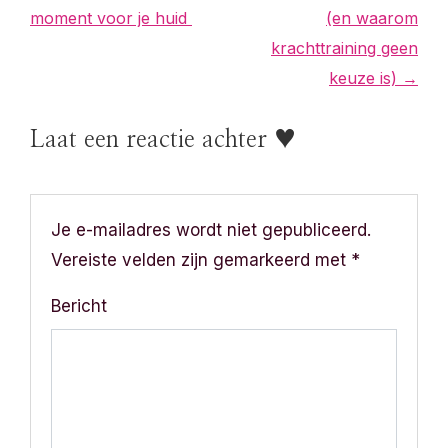
e
moment voor je huid
(en waarom
r
krachttraining geen
keuze is) →
i
c
Laat een reactie achter ♥
h
t
Je e-mailadres wordt niet gepubliceerd.
n
Vereiste velden zijn gemarkeerd met
*
a
Bericht
v
i
g