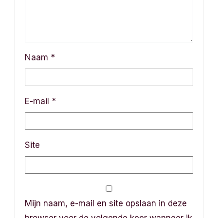
a
t
i
Naam
*
e
E-mail
*
Site
Mijn naam, e-mail en site opslaan in deze
browser voor de volgende keer wanneer ik