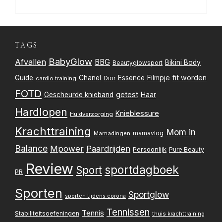
TAGS
BabyGlow
Afvallen
BBG
Bikini Body
Beautyglowsport
Filmpje
fit worden
Guide
Chanel
Essence
Dior
cardio training
FOTD
getest
Gescheurde knieband
Haar
Hardlopen
Knieblessure
Huidverzorging
Krachttraining
Mom in
mamavlog
Mamadingen
Balance
Mpower
Paardrijden
Persoonlijk
Pure Beauty
Review
sportdagboek
Sport
PR
Sporten
Sportglow
sporten tijdens corona
Tennissen
Tennis
Stabiliteitsoefeningen
thuis krachttraining