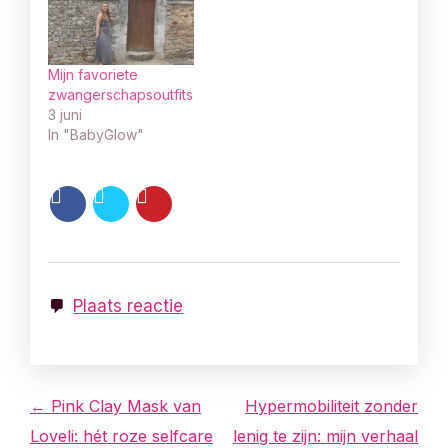
Mijn favoriete
zwangerschapsoutfits
3 juni
In "BabyGlow"
Plaats reactie
B
← Pink Clay Mask van
Hypermobiliteit zonder
Loveli: hét roze selfcare
lenig te zijn: mijn verhaal