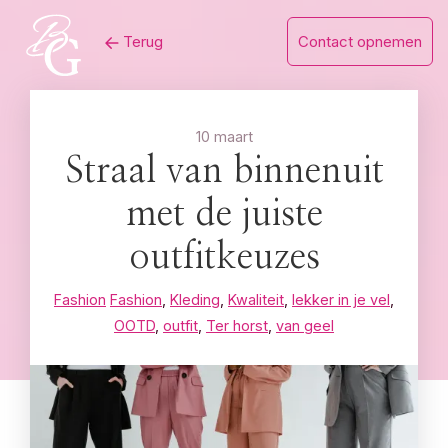
Skip
Terug
Contact opnemen
to
content
10 maart
Straal van binnenuit
met de juiste
outfitkeuzes
Fashion
Fashion
,
Kleding
,
Kwaliteit
,
lekker in je vel
,
OOTD
,
outfit
,
Ter horst
,
van geel