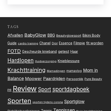
TAGS
BabyGlow
Afvallen
BBG
Bikini Body
Beautyglowsport
Filmpje
fit worden
Guide
Chanel
Essence
Dior
cardio training
FOTD
getest
Gescheurde knieband
Haar
Hardlopen
Knieblessure
Huidverzorging
Krachttraining
Mom in
mamavlog
Mamadingen
Balance
Mpower
Paardrijden
Persoonlijk
Pure Beauty
Review
sportdagboek
Sport
PR
Sporten
Sportglow
sporten tijdens corona
Tennissen
Tennis
Stabiliteitsoefeningen
thuis krachttraining