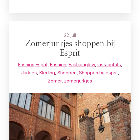
22 juli
Zomerjurkjes shoppen bij
Esprit
Fashion
Esprit
,
Fashion
,
Fashionglow
,
Instaoutfits
,
Jurkjes
,
Kleding
,
Shoppen
,
Shoppen bij esprit
,
Zomer
,
zomerjurkjes