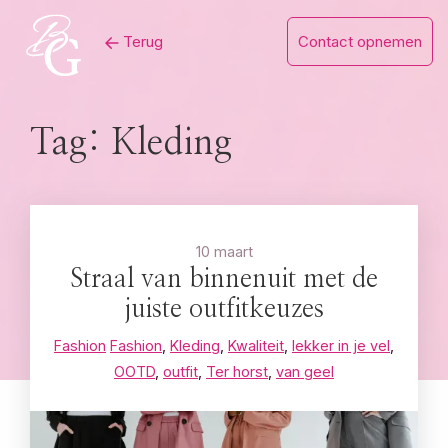
Skip
Terug
Contact opnemen
to
content
Tag:
Kleding
10 maart
Straal van binnenuit met de
juiste outfitkeuzes
Fashion
Fashion
,
Kleding
,
Kwaliteit
,
lekker in je vel
,
OOTD
,
outfit
,
Ter horst
,
van geel