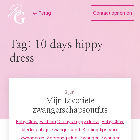
Skip
Terug
Contact opnemen
to
content
Tag:
10 days hippy
dress
3 juni
Mijn favoriete
zwangerschapsoutfits
BabyGlow
,
Fashion
10 days hippy dress
,
BabyGlow
,
kleding als je zwanger bent
,
Kleding tips voor
zwangeren
,
Zeeman jurkje
,
Zwanger
,
Zwanger