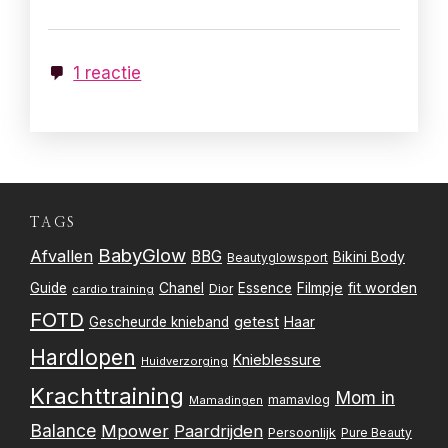
1 reactie
TAGS
BabyGlow
Afvallen
BBG
Bikini Body
Beautyglowsport
Filmpje
fit worden
Guide
Chanel
Essence
Dior
cardio training
FOTD
getest
Gescheurde knieband
Haar
Hardlopen
Knieblessure
Huidverzorging
Krachttraining
Mom in
mamavlog
Mamadingen
Balance
Mpower
Paardrijden
Persoonlijk
Pure Beauty