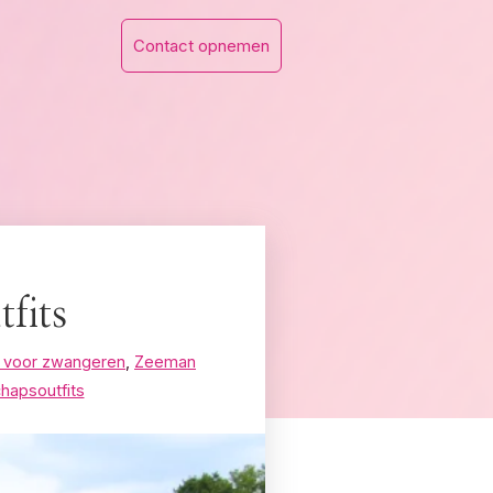
Contact opnemen
fits
s voor zwangeren
,
Zeeman
hapsoutfits