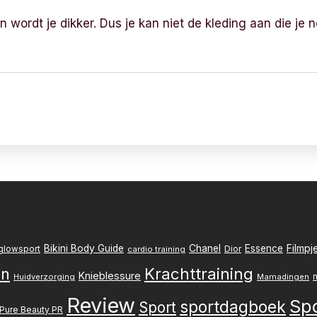
n wordt je dikker. Dus je kan niet de kleding aan die je 
Filmpj
Bikini Body Guide
Chanel
Essence
Dior
glowsport
cardio training
Krachttraining
en
Knieblessure
Huidverzorging
Mamadingen
Review
Sp
sportdagboek
Sport
Pure Beauty PR