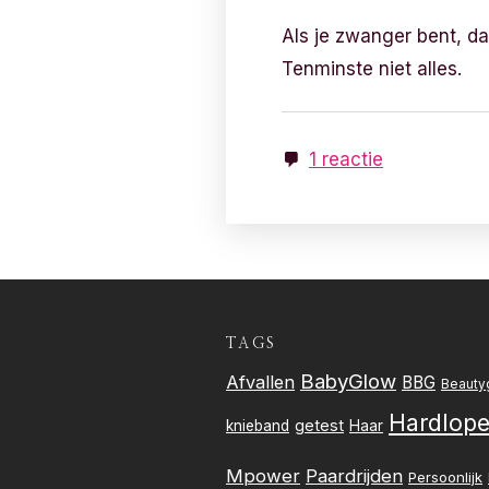
Als je zwanger bent, da
Tenminste niet alles.
1 reactie
TAGS
BabyGlow
Afvallen
BBG
Beauty
Hardlop
getest
knieband
Haar
Mpower
Paardrijden
Persoonlijk