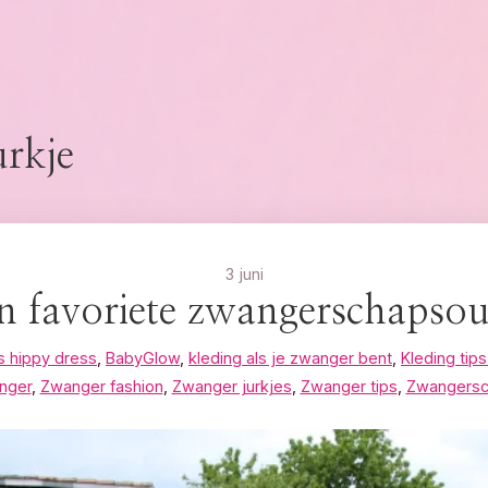
rkje
3 juni
n favoriete zwangerschapsout
s hippy dress
,
BabyGlow
,
kleding als je zwanger bent
,
Kleding tip
nger
,
Zwanger fashion
,
Zwanger jurkjes
,
Zwanger tips
,
Zwangersc