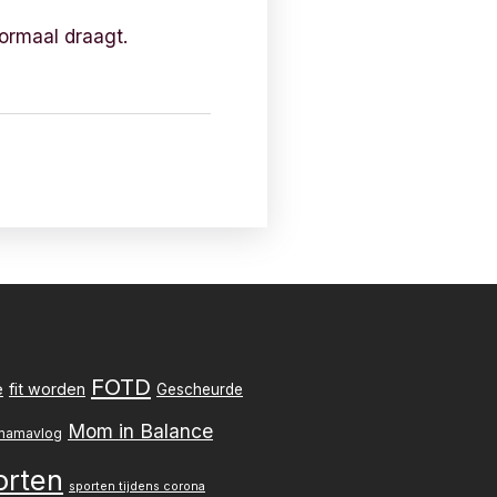
normaal draagt.
FOTD
e
fit worden
Gescheurde
Mom in Balance
mamavlog
orten
sporten tijdens corona