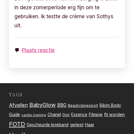
in deze zomerperiode erg fijn om te
gebruiken. Ik testte de crème van Sothys
uit.
Plaats reactie
TAGS
BabyGlow
Afvallen
BBG
Bikini Body
Beautyglowsport
Filmpje
fit worden
Guide
Chanel
Essence
Dior
cardio training
FOTD
getest
Gescheurde knieband
Haar