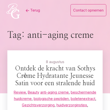
Skip
Terug
Contact opnemen
to
content
Tag:
anti-aging creme
8 augustus
Ontdek de kracht van Sothys
Crème Hydratante Jeunesse
Satin voor een stralende huid
Review
,
Beauty
anti-aging creme
,
beschermende
huidcreme
,
biologische peptiden
,
boletenextract
,
Gezichtsverzorging
,
huidverzorginstips
,