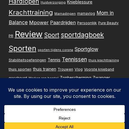
Hardlopen
Knieblessure
Huidverzorging
Krachttraining
Mom in
mamavlog
Mamadingen
Balance
Mpower
Paardrijden
Persoonlijk
Pure Beauty
Review
sportdagboek
Sport
PR
Sporten
Sportglow
sporten tijdens corona
Tennissen
Tennis
Stabiliteitsoefeningen
thuis krachttraining
thuis trainen
thuis sporten
Trouwen
Vlog
Voorste knieband
Zwanger
Zonbescherming
gescheurd
Werken aan herstel
Zwangerschapsupdate
Privacybelei
Design & implementatie:
Pxperfect
d