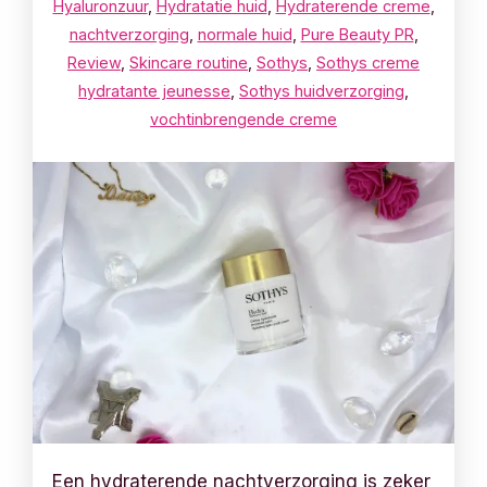
Hyaluronzuur
,
Hydratatie huid
,
Hydraterende creme
,
nachtverzorging
,
normale huid
,
Pure Beauty PR
,
Review
,
Skincare routine
,
Sothys
,
Sothys creme
hydratante jeunesse
,
Sothys huidverzorging
,
vochtinbrengende creme
Een hydraterende nachtverzorging is zeker