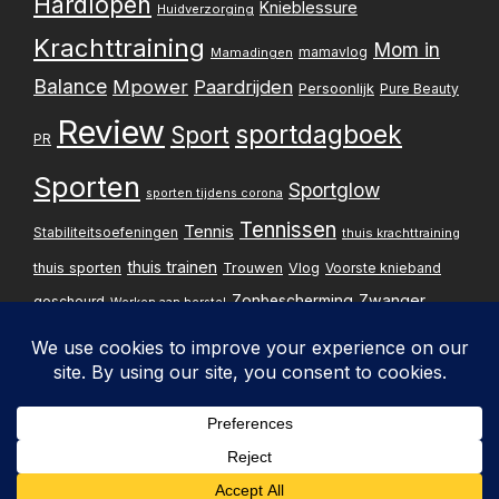
Hardlopen
Knieblessure
Huidverzorging
Krachttraining
Mom in
mamavlog
Mamadingen
Balance
Mpower
Paardrijden
Persoonlijk
Pure Beauty
Review
sportdagboek
Sport
PR
Sporten
Sportglow
sporten tijdens corona
Tennissen
Tennis
Stabiliteitsoefeningen
thuis krachttraining
thuis trainen
thuis sporten
Trouwen
Vlog
Voorste knieband
Zwanger
Zonbescherming
gescheurd
Werken aan herstel
Zwangerschapsupdate
Privacybelei
Design & implementatie:
Pxperfect
d