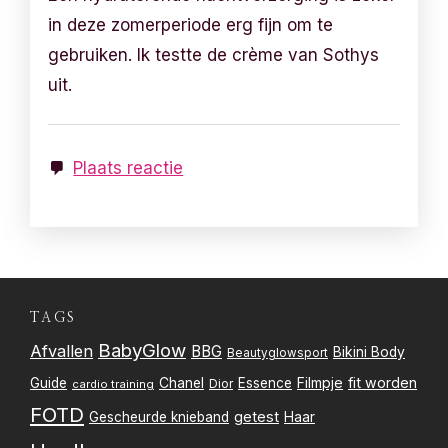
in deze zomerperiode erg fijn om te
gebruiken. Ik testte de crème van Sothys
uit.
Plaats reactie
TAGS
BabyGlow
Afvallen
BBG
Bikini Body
Beautyglowsport
Filmpje
fit worden
Guide
Chanel
Essence
Dior
cardio training
FOTD
getest
Gescheurde knieband
Haar