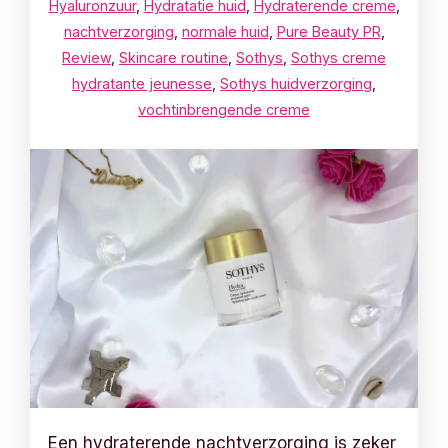
Hyaluronzuur
,
Hydratatie huid
,
Hydraterende creme
,
nachtverzorging
,
normale huid
,
Pure Beauty PR
,
Review
,
Skincare routine
,
Sothys
,
Sothys creme
hydratante jeunesse
,
Sothys huidverzorging
,
vochtinbrengende creme
Een hydraterende nachtverzorging is zeker