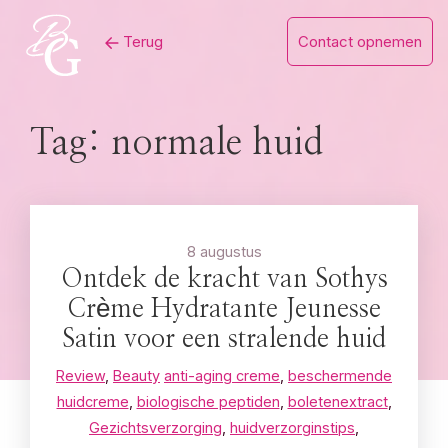
Skip
Terug
Contact opnemen
to
content
Tag:
normale huid
8 augustus
Ontdek de kracht van Sothys
Crème Hydratante Jeunesse
Satin voor een stralende huid
Review
,
Beauty
anti-aging creme
,
beschermende
huidcreme
,
biologische peptiden
,
boletenextract
,
Gezichtsverzorging
,
huidverzorginstips
,