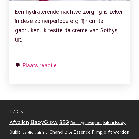
Een hydraterende nachtverzorging is zeker
in deze zomerperiode erg fijn om te
gebruiken. Ik testte de crème van Sothys
uit.
Plaats reactie
TAGS
BabyGlow
Afvallen
BBG
Bikini Body
Beautyglowsport
Filmpje
fit worden
Guide
Chanel
Essence
Dior
cardio training