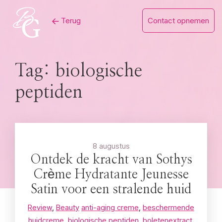
Skip
Terug
Contact opnemen
to
content
Tag:
biologische
peptiden
8 augustus
Ontdek de kracht van Sothys
Crème Hydratante Jeunesse
Satin voor een stralende huid
Review
,
Beauty
anti-aging creme
,
beschermende
huidcreme
,
biologische peptiden
,
boletenextract
,