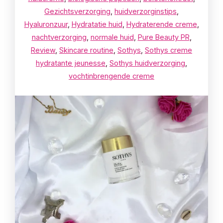
Gezichtsverzorging
,
huidverzorginstips
,
Hyaluronzuur
,
Hydratatie huid
,
Hydraterende creme
,
nachtverzorging
,
normale huid
,
Pure Beauty PR
,
Review
,
Skincare routine
,
Sothys
,
Sothys creme
hydratante jeunesse
,
Sothys huidverzorging
,
vochtinbrengende creme