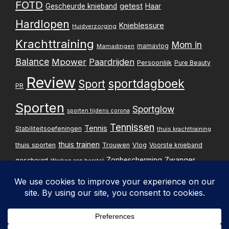
FOTD
getest
Gescheurde knieband
Haar
Hardlopen
Knieblessure
Huidverzorging
Krachttraining
Mom in
mamavlog
Mamadingen
Balance
Mpower
Paardrijden
Persoonlijk
Pure Beauty
Review
sportdagboek
Sport
PR
Sporten
Sportglow
sporten tijdens corona
Tennissen
Tennis
Stabiliteitsoefeningen
thuis krachttraining
thuis trainen
thuis sporten
Trouwen
Vlog
Voorste knieband
Zwanger
Zonbescherming
gescheurd
Werken aan herstel
Zwangerschapsupdate
Privacybelei
Design & implementatie: