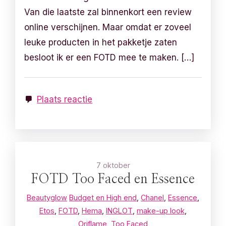
Van die laatste zal binnenkort een review
online verschijnen. Maar omdat er zoveel
leuke producten in het pakketje zaten
besloot ik er een FOTD mee te maken. […]
Plaats reactie
7 oktober
FOTD Too Faced en Essence
Beautyglow
Budget en High end
,
Chanel
,
Essence
,
Etos
,
FOTD
,
Hema
,
INGLOT
,
make-up look
,
Oriflame
,
Too Faced