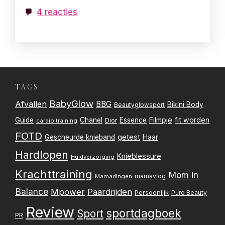
4 reacties
TAGS
BabyGlow
Afvallen
BBG
Bikini Body
Beautyglowsport
Filmpje
fit worden
Guide
Chanel
Essence
Dior
cardio training
FOTD
getest
Gescheurde knieband
Haar
Hardlopen
Knieblessure
Huidverzorging
Krachttraining
Mom in
mamavlog
Mamadingen
Balance
Mpower
Paardrijden
Persoonlijk
Pure Beauty
Review
sportdagboek
Sport
PR