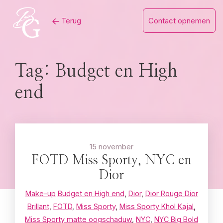
Skip
Terug
Contact opnemen
to
content
Tag:
Budget en High
end
15 november
FOTD Miss Sporty, NYC en
Dior
Make-up
Budget en High end
,
Dior
,
Dior Rouge Dior
Brillant
,
FOTD
,
Miss Sporty
,
Miss Sporty Khol Kajal
,
Miss Sporty matte oogschaduw
,
NYC
,
NYC Big Bold