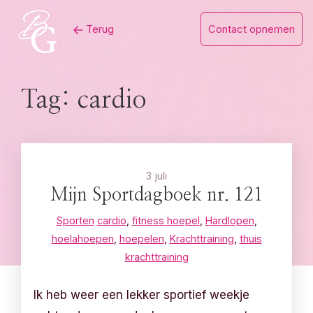
Skip
Terug
Contact opnemen
to
content
Tag:
cardio
3 juli
Mijn Sportdagboek nr. 121
Sporten
cardio
,
fitness hoepel
,
Hardlopen
,
hoelahoepen
,
hoepelen
,
Krachttraining
,
thuis
krachttraining
Ik heb weer een lekker sportief weekje