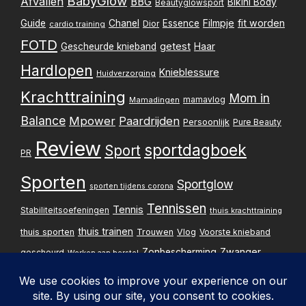
BabyGlow
Afvallen
BBG
Bikini Body
Beautyglowsport
Filmpje
fit worden
Guide
Chanel
Essence
Dior
cardio training
FOTD
getest
Gescheurde knieband
Haar
Hardlopen
Knieblessure
Huidverzorging
Krachttraining
Mom in
mamavlog
Mamadingen
Balance
Mpower
Paardrijden
Persoonlijk
Pure Beauty
Review
sportdagboek
Sport
PR
Sporten
Sportglow
sporten tijdens corona
Tennissen
Tennis
Stabiliteitsoefeningen
thuis krachttraining
thuis trainen
thuis sporten
Trouwen
Vlog
Voorste knieband
Zwanger
Zonbescherming
gescheurd
Werken aan herstel
Zwangerschapsupdate