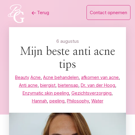
Skip
Terug
Contact opnemen
to
content
6 augustus
Mijn beste anti acne
tips
Beauty
Acne
,
Acne behandelen
,
afkomen van acne
,
Anti acne
,
biergist
,
bietensap
,
Dr. van der Hoog
,
Enzymatic skin peeling
,
Gezichtsverzorging
,
Hannah
,
peeling
,
Philosophy
,
Water