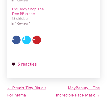
In "Review"
The Body Shop Tea
Tree BB cream
23 oktober
In "Review"
5 reacties
B
← Rituals Tiny Rituals
MayBeauty – The
For Mama
Incredible Face Mask →
e