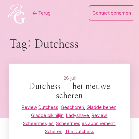
Skip
Terug
Contact opnemen
to
content
Tag:
Dutchess
26 juli
Dutchess – het nieuwe
scheren
Review
Dutchess
,
Geschoren
,
Gladde benen
,
Gladde bikinilijn
,
Ladyshave
,
Review
,
Scheermesjes
,
Scheermesjes abonnement
,
Scheren
,
The Dutchess