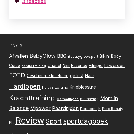
3 reacties
TAGS
BabyGlow
Afvallen
BBG
Bikini Body
Beautyglowsport
Filmpje
fit worden
Guide
Chanel
Essence
Dior
cardio training
FOTD
getest
Gescheurde knieband
Haar
Hardlopen
Knieblessure
Huidverzorging
Krachttraining
Mom in
mamavlog
Mamadingen
Balance
Mpower
Paardrijden
Persoonlijk
Pure Beauty
Review
sportdagboek
Sport
PR