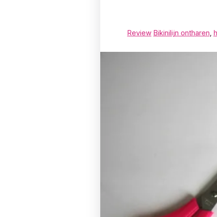
Review
Bikinilijn ontharen
,
h