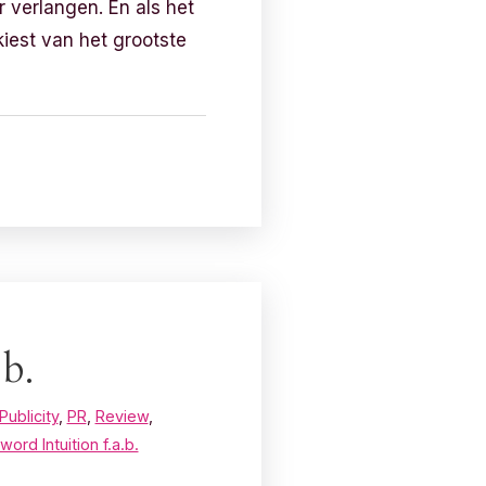
ar verlangen. En als het
iest van het grootste
b.
Publicity
,
PR
,
Review
,
ord Intuition f.a.b.