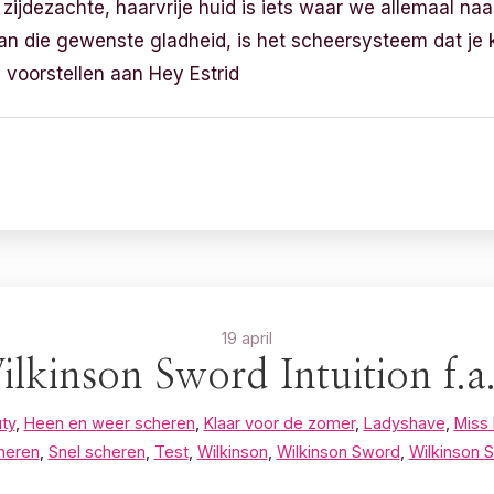
n zijdezachte, haarvrije huid is iets waar we allemaal na
an die gewenste gladheid, is het scheersysteem dat je k
e voorstellen aan Hey Estrid
19 april
lkinson Sword Intuition f.a.
ty
,
Heen en weer scheren
,
Klaar voor de zomer
,
Ladyshave
,
Miss 
heren
,
Snel scheren
,
Test
,
Wilkinson
,
Wilkinson Sword
,
Wilkinson Sw