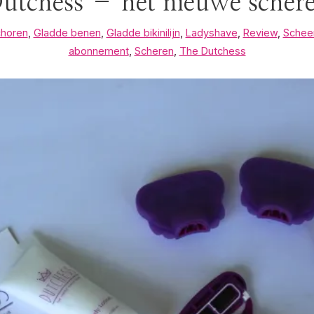
utchess – het nieuwe scher
horen
,
Gladde benen
,
Gladde bikinilijn
,
Ladyshave
,
Review
,
Schee
abonnement
,
Scheren
,
The Dutchess