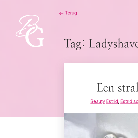
Skip
Terug
to
content
Tag:
Ladyshav
Een stra
Beauty
Estrid
,
Estrid 