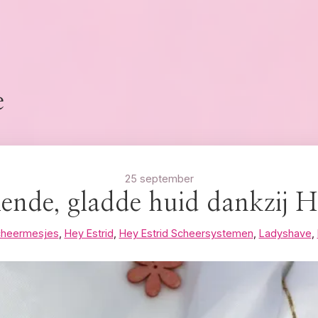
e
25 september
lende, gladde huid dankzij H
scheermesjes
,
Hey Estrid
,
Hey Estrid Scheersystemen
,
Ladyshave
,