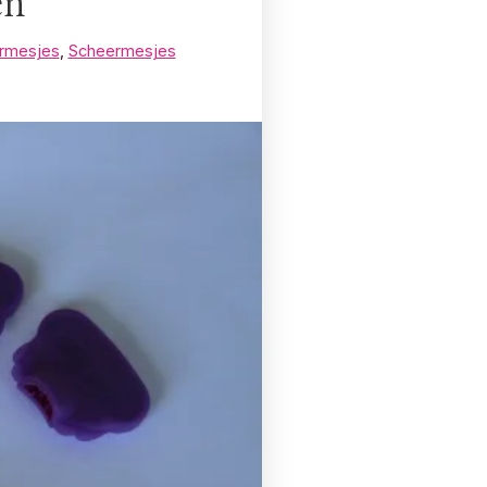
en
rmesjes
,
Scheermesjes