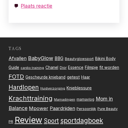
Plaats reactie
TAGS
BabyGlow
Afvallen
BBG
Bikini Body
Beautyglowsport
Filmpje
fit worden
Guide
Chanel
Essence
Dior
cardio training
FOTD
getest
Gescheurde knieband
Haar
Hardlopen
Knieblessure
Huidverzorging
Krachttraining
Mom in
mamavlog
Mamadingen
Balance
Mpower
Paardrijden
Persoonlijk
Pure Beauty
Review
sportdagboek
Sport
PR