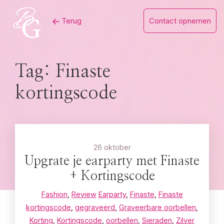
Skip
Terug
Contact opnemen
to
content
Tag:
Finaste
kortingscode
26 oktober
Upgrate je earparty met Finaste
+ Kortingscode
Fashion
,
Review
Earparty
,
Finaste
,
Finaste
kortingscode
,
gegraveerd
,
Graveerbare oorbellen
,
Korting
,
Kortingscode
,
oorbellen
,
Sieraden
,
Zilver