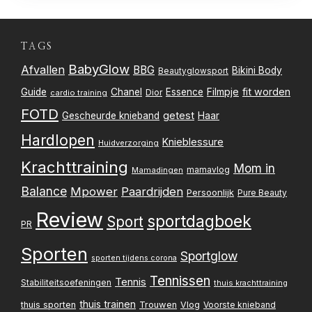
TAGS
BabyGlow
Afvallen
BBG
Bikini Body
Beautyglowsport
Filmpje
fit worden
Guide
Chanel
Essence
Dior
cardio training
FOTD
getest
Gescheurde knieband
Haar
Hardlopen
Knieblessure
Huidverzorging
Krachttraining
Mom in
mamavlog
Mamadingen
Balance
Mpower
Paardrijden
Persoonlijk
Pure Beauty
Review
sportdagboek
Sport
PR
Sporten
Sportglow
sporten tijdens corona
Tennissen
Tennis
Stabiliteitsoefeningen
thuis krachttraining
thuis trainen
thuis sporten
Trouwen
Vlog
Voorste knieband