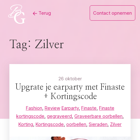
Skip
Terug
Contact opnemen
to
content
Tag:
Zilver
26 oktober
Upgrate je earparty met Finaste
+ Kortingscode
Fashion
,
Review
Earparty
,
Finaste
,
Finaste
kortingscode
,
gegraveerd
,
Graveerbare oorbellen
,
Korting
,
Kortingscode
,
oorbellen
,
Sieraden
,
Zilver