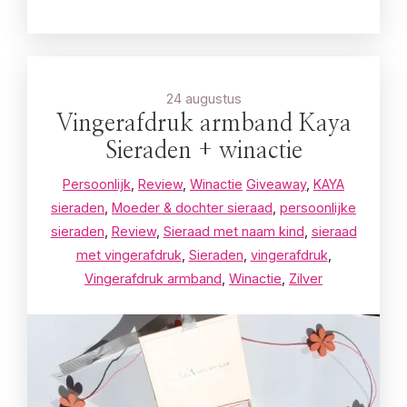
24 augustus
Vingerafdruk armband Kaya
Sieraden + winactie
Persoonlijk
,
Review
,
Winactie
Giveaway
,
KAYA
sieraden
,
Moeder & dochter sieraad
,
persoonlijke
sieraden
,
Review
,
Sieraad met naam kind
,
sieraad
met vingerafdruk
,
Sieraden
,
vingerafdruk
,
Vingerafdruk armband
,
Winactie
,
Zilver