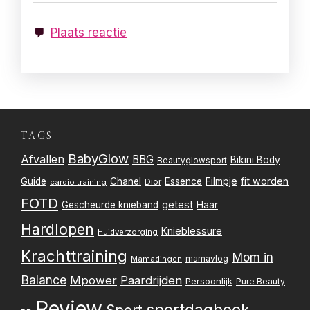
Plaats reactie
TAGS
BabyGlow
Afvallen
BBG
Bikini Body
Beautyglowsport
Filmpje
fit worden
Guide
Chanel
Essence
Dior
cardio training
FOTD
getest
Gescheurde knieband
Haar
Hardlopen
Knieblessure
Huidverzorging
Krachttraining
Mom in
mamavlog
Mamadingen
Balance
Mpower
Paardrijden
Persoonlijk
Pure Beauty
Review
sportdagboek