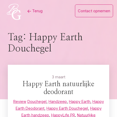
Skip
Terug
Contact opnemen
to
content
Tag:
Happy Earth
Douchegel
3 maart
Happy Earth natuurlijke
deodorant
Review
Douchegel
,
Handzeep
,
Happy Earth
,
Happy
Earth Deodorant
,
Happy Earth Douchegel
,
Happy
Earth handzeep
,
HappyLife PR
,
Natuurlijke