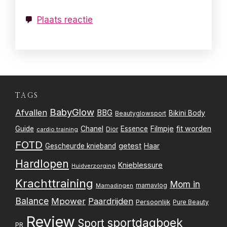
Plaats reactie
TAGS
BabyGlow
Afvallen
BBG
Bikini Body
Beautyglowsport
Filmpje
fit worden
Guide
Chanel
Essence
Dior
cardio training
FOTD
getest
Gescheurde knieband
Haar
Hardlopen
Knieblessure
Huidverzorging
Krachttraining
Mom in
mamavlog
Mamadingen
Balance
Mpower
Paardrijden
Persoonlijk
Pure Beauty
Review
sportdagboek
Sport
PR