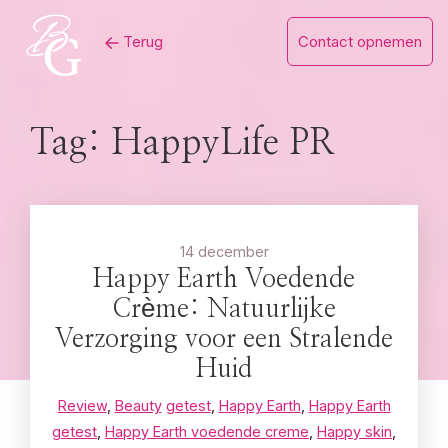
Skip
Terug
Contact opnemen
to
content
Tag:
HappyLife PR
14 december
Happy Earth Voedende
Crème: Natuurlijke
Verzorging voor een Stralende
Huid
Review
,
Beauty
getest
,
Happy Earth
,
Happy Earth
getest
,
Happy Earth voedende creme
,
Happy skin
,