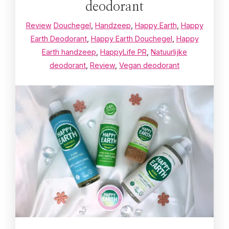
deodorant
Review
Douchegel
,
Handzeep
,
Happy Earth
,
Happy
Earth Deodorant
,
Happy Earth Douchegel
,
Happy
Earth handzeep
,
HappyLife PR
,
Natuurlijke
deodorant
,
Review
,
Vegan deodorant