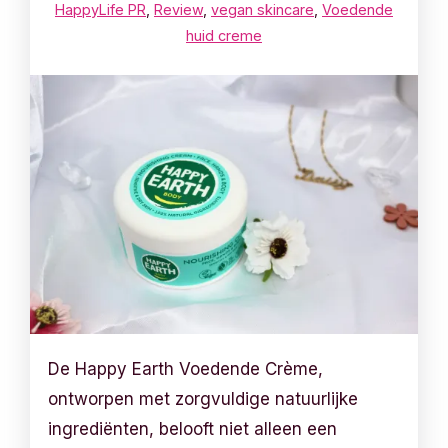
HappyLife PR
,
Review
,
vegan skincare
,
Voedende
huid creme
De Happy Earth Voedende Crème,
ontworpen met zorgvuldige natuurlijke
ingrediënten, belooft niet alleen een