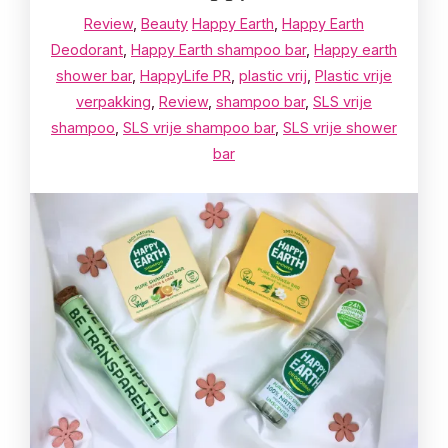
Review
,
Beauty
Happy Earth
,
Happy Earth
Deodorant
,
Happy Earth shampoo bar
,
Happy earth
shower bar
,
HappyLife PR
,
plastic vrij
,
Plastic vrije
verpakking
,
Review
,
shampoo bar
,
SLS vrije
shampoo
,
SLS vrije shampoo bar
,
SLS vrije shower
bar