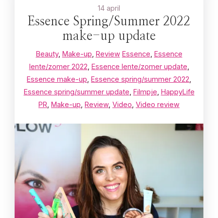
14 april
Essence Spring/Summer 2022
make-up update
Beauty
,
Make-up
,
Review
Essence
,
Essence
lente/zomer 2022
,
Essence lente/zomer update
,
Essence make-up
,
Essence spring/summer 2022
,
Essence spring/summer update
,
Filmpje
,
HappyLife
PR
,
Make-up
,
Review
,
Video
,
Video review