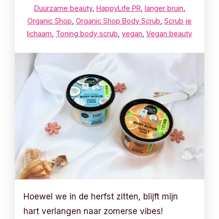
Duurzame beauty
,
HappyLife PR
,
langer bruin
,
Organic Shop
,
Organic Shop Body Scrub
,
Scrub je
lichaam
,
Toning body scrub
,
vegan
,
Vegan beauty
Hoewel we in de herfst zitten, blijft mijn
hart verlangen naar zomerse vibes!