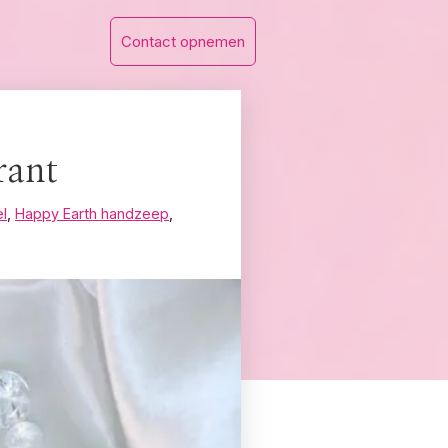
Contact opnemen
rant
l
,
Happy Earth handzeep
,