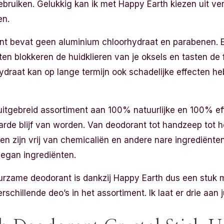
ebruiken. Gelukkig kan ik met Happy Earth kiezen uit ve
en.
ant bevat geen aluminium chloorhydraat en parabenen. 
ten blokkeren de huidklieren van je oksels en tasten de f
draat kan op lange termijn ook schadelijke effecten heb
uitgebreid assortiment aan 100% natuurlijke en 100% ef
rde blijf van worden. Van deodorant tot handzeep tot h
n zijn vrij van chemicaliën en andere nare ingrediënte
 vegan ingrediënten.
urzame deodorant is dankzij Happy Earth dus een stuk m
schillende deo’s in het assortiment. Ik laat er drie aan ju