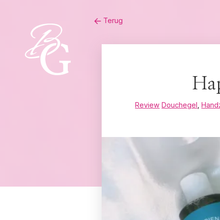
Skip
Terug
to
content
Hap
Review
Douchegel
,
Hand