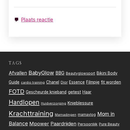
Plaats reactie
TAGS
BabyGlow
Afvallen
BBG
Bikini Body
Beautyglowsport
Filmpje
fit worden
Guide
Chanel
Essence
Dior
cardio training
FOTD
getest
Gescheurde knieband
Haar
Hardlopen
Knieblessure
Huidverzorging
Krachttraining
Mom in
mamavlog
Mamadingen
Balance
Mpower
Paardrijden
Persoonlijk
Pure Beauty