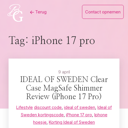
Skip
Terug
Contact opnemen
to
content
Tag:
iPhone 17 pro
9 april
IDEAL OF SWEDEN Clear
Case MagSafe Shimmer
Review (iPhone 17 Pro)
Lifestyle
discount code
,
ideal of sweden
,
Ideal of
Sweden kortingscode
,
iPhone 17 pro
,
Iphone
hoesje
,
Korting Ideal of Sweden