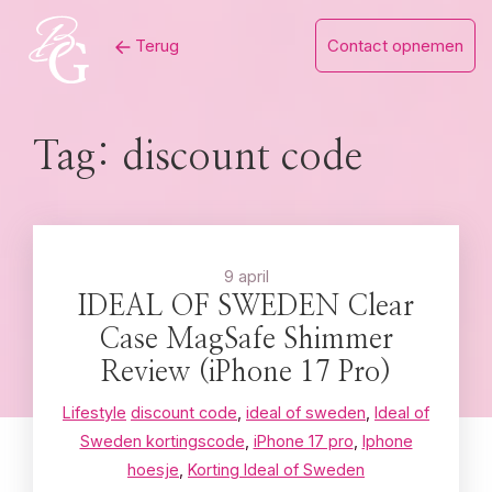
Skip
Terug
Contact opnemen
to
content
Tag:
discount code
9 april
IDEAL OF SWEDEN Clear
Case MagSafe Shimmer
Review (iPhone 17 Pro)
Lifestyle
discount code
,
ideal of sweden
,
Ideal of
Sweden kortingscode
,
iPhone 17 pro
,
Iphone
hoesje
,
Korting Ideal of Sweden