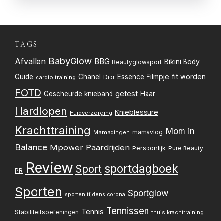
TAGS
BabyGlow
Afvallen
BBG
Bikini Body
Beautyglowsport
Filmpje
fit worden
Guide
Chanel
Essence
Dior
cardio training
FOTD
getest
Gescheurde knieband
Haar
Hardlopen
Knieblessure
Huidverzorging
Krachttraining
Mom in
mamavlog
Mamadingen
Balance
Mpower
Paardrijden
Persoonlijk
Pure Beauty
Review
sportdagboek
Sport
PR
Sporten
Sportglow
sporten tijdens corona
Tennissen
Tennis
Stabiliteitsoefeningen
thuis krachttraining