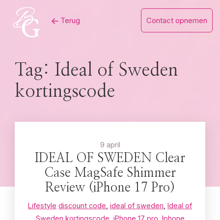
Skip
Terug
Contact opnemen
to
content
Tag:
Ideal of Sweden
kortingscode
9 april
IDEAL OF SWEDEN Clear
Case MagSafe Shimmer
Review (iPhone 17 Pro)
Lifestyle
discount code
,
ideal of sweden
,
Ideal of
Sweden kortingscode
,
iPhone 17 pro
,
Iphone