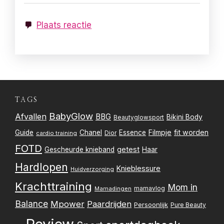
Plaats reactie
TAGS
BabyGlow
Afvallen
BBG
Bikini Body
Beautyglowsport
Filmpje
fit worden
Guide
Chanel
Essence
Dior
cardio training
FOTD
getest
Gescheurde knieband
Haar
Hardlopen
Knieblessure
Huidverzorging
Krachttraining
Mom in
mamavlog
Mamadingen
Balance
Mpower
Paardrijden
Persoonlijk
Pure Beauty