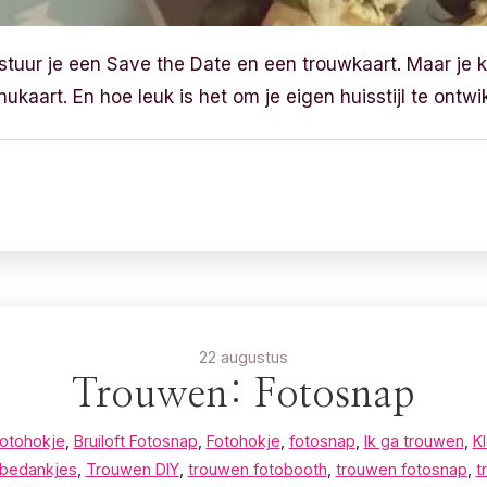
stuur je een Save the Date en een trouwkaart. Maar je 
ukaart. En hoe leuk is het om je eigen huisstijl te ontw
22 augustus
Trouwen: Fotosnap
 fotohokje
,
Bruiloft Fotosnap
,
Fotohokje
,
fotosnap
,
Ik ga trouwen
,
K
 bedankjes
,
Trouwen DIY
,
trouwen fotobooth
,
trouwen fotosnap
,
t