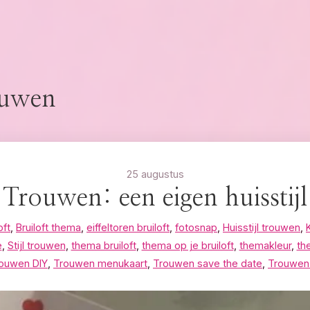
ouwen
25 augustus
Trouwen: een eigen huisstijl
oft
,
Bruiloft thema
,
eiffeltoren bruiloft
,
fotosnap
,
Huisstijl trouwen
,
e
,
Stijl trouwen
,
thema bruiloft
,
thema op je bruiloft
,
themakleur
,
th
ouwen DIY
,
Trouwen menukaart
,
Trouwen save the date
,
Trouwen 