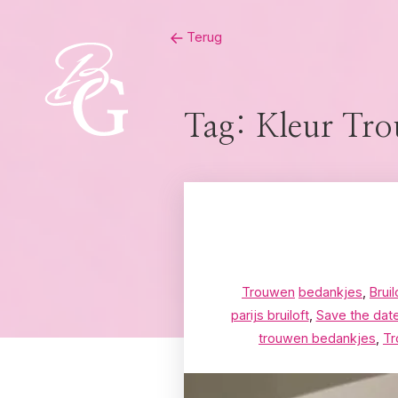
Skip
Terug
to
content
Tag:
Kleur Tr
Trouwen
bedankjes
,
Bruil
parijs bruiloft
,
Save the dat
trouwen bedankjes
,
Tr