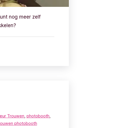
kunt nog meer zelf
ikkelen?
leur Trouwen
,
photobooth
,
rouwen photobooth