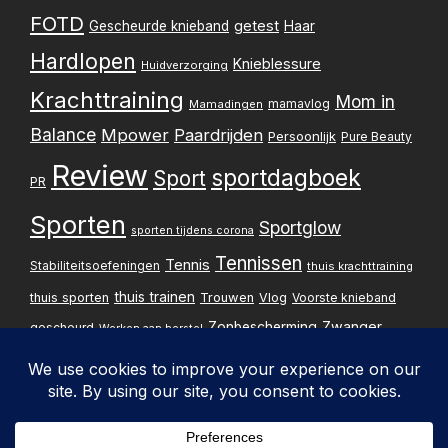
FOTD
getest
Gescheurde knieband
Haar
Hardlopen
Knieblessure
Huidverzorging
Krachttraining
Mom in
mamavlog
Mamadingen
Balance
Mpower
Paardrijden
Persoonlijk
Pure Beauty
Review
sportdagboek
Sport
PR
Sporten
Sportglow
sporten tijdens corona
Tennissen
Tennis
Stabiliteitsoefeningen
thuis krachttraining
thuis trainen
thuis sporten
Trouwen
Vlog
Voorste knieband
Zwanger
Zonbescherming
gescheurd
Werken aan herstel
Zwangerschapsupdate