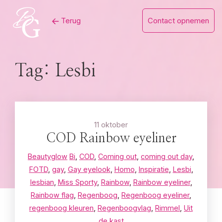
Skip
Terug
Contact opnemen
to
content
Tag:
Lesbi
11 oktober
COD Rainbow eyeliner
Beautyglow
Bi
,
COD
,
Coming out
,
coming out day
,
FOTD
,
gay
,
Gay eyelook
,
Homo
,
Inspiratie
,
Lesbi
,
lesbian
,
Miss Sporty
,
Rainbow
,
Rainbow eyeliner
,
Rainbow flag
,
Regenboog
,
Regenboog eyeliner
,
regenboog kleuren
,
Regenboogvlag
,
Rimmel
,
Uit
de kast