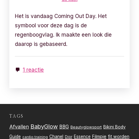
Het is vandaag Coming Out Day. Het
symbool voor deze dag is de
regenboogvlag. Ik maakte een look die
daarop is gebaseerd.
1 reactie
TAGS
BabyGlow
Afvallen
BBG
Bikini Body
Beautyglowsport
Filmpje
fit worden
Guide
Chanel
Essence
Dior
cardio training