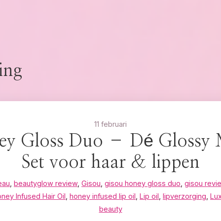
ing
11 februari
ey Gloss Duo – Dé Glossy
Set voor haar & lippen
eau
,
beautyglow review
,
Gisou
,
gisou honey gloss duo
,
gisou revi
ney Infused Hair Oil
,
honey infused lip oil
,
Lip oil
,
lipverzorging
,
Lux
beauty