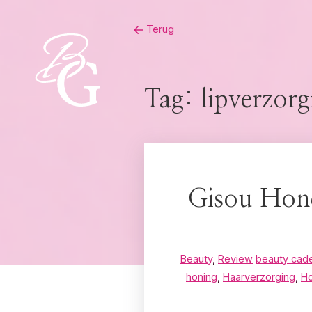
Skip
Terug
to
content
Tag:
lipverzorg
Gisou Hon
Beauty
,
Review
beauty cad
honing
,
Haarverzorging
,
Ho