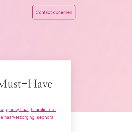
Contact opnemen
 Must-Have
ew
,
glossy haar
,
haarolie met
e haarverzorging
,
sephora