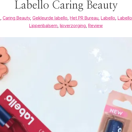
Labello Caring Beauty
m
,
Caring Beauty
,
Gekleurde labello
,
Het PR Bureau
,
Labello
,
Labello
Lippenbalsem
,
lipverzorging
,
Review