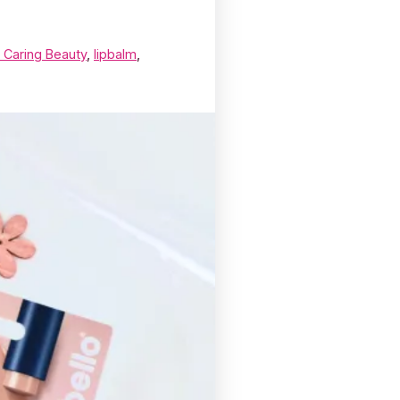
 Caring Beauty
,
lipbalm
,