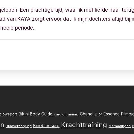
gelopen. Een prachtige tijd, waar ik met liefde naar terug
d van KAYA zorgt ervoor dat ik mijn dochters altijd bi
mooie periode.
Filmpj
Bikini Body Guide
Chanel
Essence
Dior
glowsport
cardio training
Krachttraining
en
Knieblessure
Huidverzorging
Mamadingen