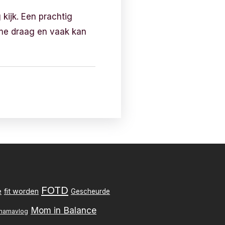
 kijk. Een prachtig
j me draag en vaak kan
FOTD
e
fit worden
Gescheurde
Mom in Balance
mamavlog