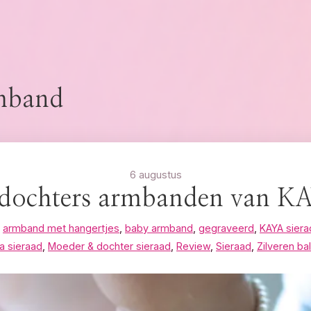
mband
6 augustus
dochters armbanden van KA
,
armband met hangertjes
,
baby armband
,
gegraveerd
,
KAYA sier
 sieraad
,
Moeder & dochter sieraad
,
Review
,
Sieraad
,
Zilveren ba