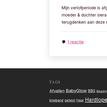
Mijn verlofperiode is af
moeder & dochter sieraa
terugdenken aan deze 
1 reactie
TAGS
BabyGlow
Afvallen
BBG
Beauty
Hardlop
getest
knieband
Haar