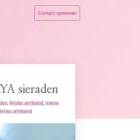
Contact opnemen
YA sieraden
aden
,
Kinder armband
,
mama
lletjes armband