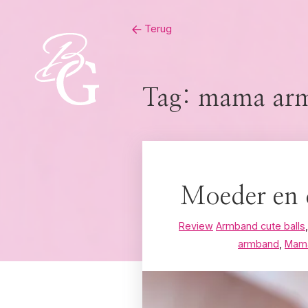
Skip
Terug
to
content
Tag:
mama ar
Moeder en 
Review
Armband cute balls
armband
,
Mama