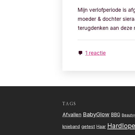
Mijn verlofperiode is af
moeder & dochter sieraa
terugdenken aan deze 
1 reactie
TAGS
BabyGlow
Afvallen
BBG
Beauty
Hardlop
getest
knieband
Haar