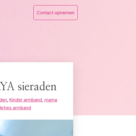
Contact opnemen
YA sieraden
aden
,
Kinder armband
,
mama
lletjes armband