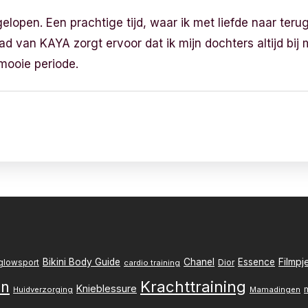
gelopen. Een prachtige tijd, waar ik met liefde naar terug
d van KAYA zorgt ervoor dat ik mijn dochters altijd bi
mooie periode.
Filmpj
Bikini Body Guide
Chanel
Essence
Dior
glowsport
cardio training
Krachttraining
en
Knieblessure
Huidverzorging
Mamadingen