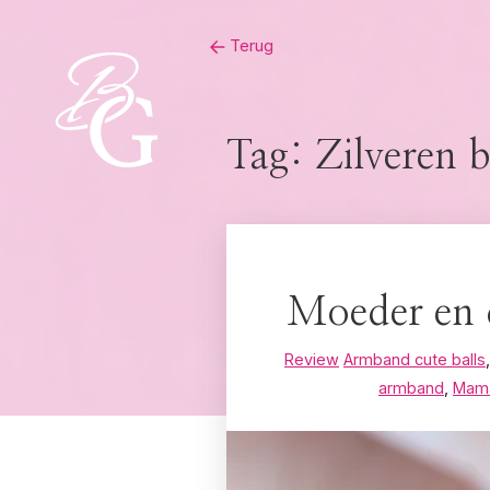
Skip
Terug
to
content
Tag:
Zilveren 
Moeder en 
Review
Armband cute balls
armband
,
Mama