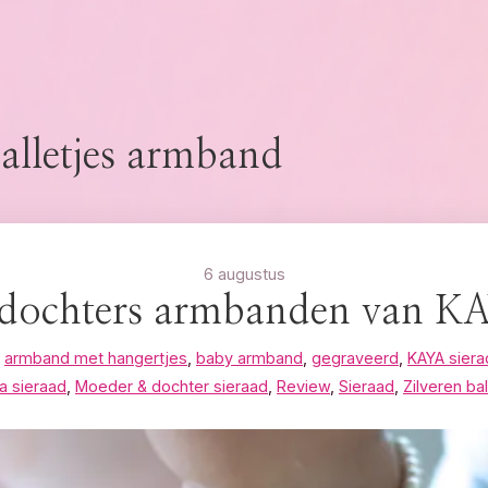
balletjes armband
6 augustus
dochters armbanden van KA
,
armband met hangertjes
,
baby armband
,
gegraveerd
,
KAYA sier
 sieraad
,
Moeder & dochter sieraad
,
Review
,
Sieraad
,
Zilveren ba