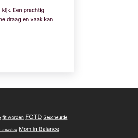
 kijk. Een prachtig
j me draag en vaak kan
FOTD
e
fit worden
Gescheurde
Mom in Balance
mamavlog