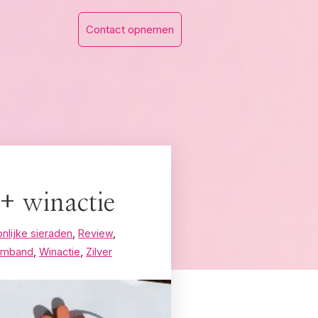
Contact opnemen
+ winactie
nlijke sieraden
,
Review
,
armband
,
Winactie
,
Zilver