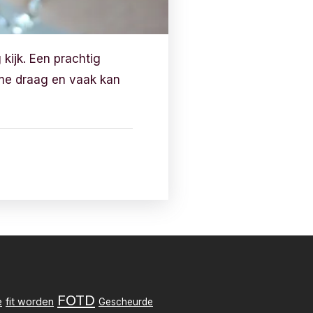
 kijk. Een prachtig
j me draag en vaak kan
FOTD
e
fit worden
Gescheurde