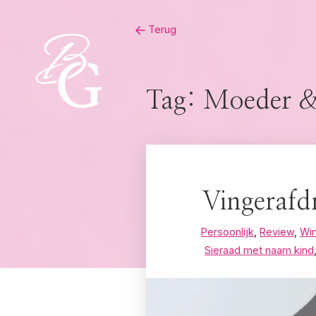
Skip
Terug
to
content
Tag:
Moeder & 
Vingerafd
Persoonlijk
,
Review
,
Win
Sieraad met naam kind