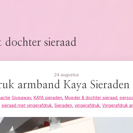
dochter sieraad
24 augustus
ruk armband Kaya Sieraden 
actie
Giveaway
,
KAYA sieraden
,
Moeder & dochter sieraad
,
persoo
,
sieraad met vingerafdruk
,
Sieraden
,
vingerafdruk
,
Vingerafdruk 