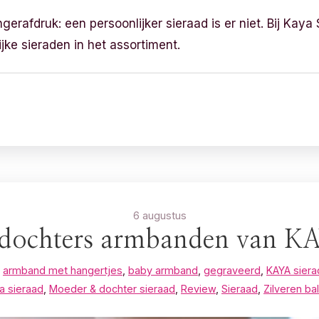
gerafdruk: een persoonlijker sieraad is er niet. Bij Kay
jke sieraden in het assortiment.
6 augustus
dochters armbanden van KA
,
armband met hangertjes
,
baby armband
,
gegraveerd
,
KAYA sier
 sieraad
,
Moeder & dochter sieraad
,
Review
,
Sieraad
,
Zilveren ba