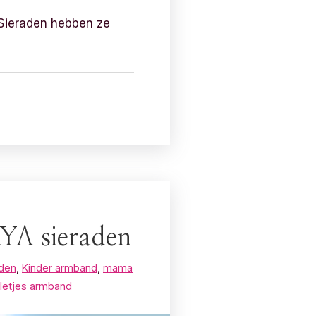
a Sieraden hebben ze
YA sieraden
aden
,
Kinder armband
,
mama
lletjes armband