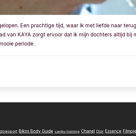
gelopen. Een prachtige tijd, waar ik met liefde naar terug
d van KAYA zorgt ervoor dat ik mijn dochters altijd bi
mooie periode.
Filmpj
Bikini Body Guide
Chanel
Essence
Dior
glowsport
cardio training