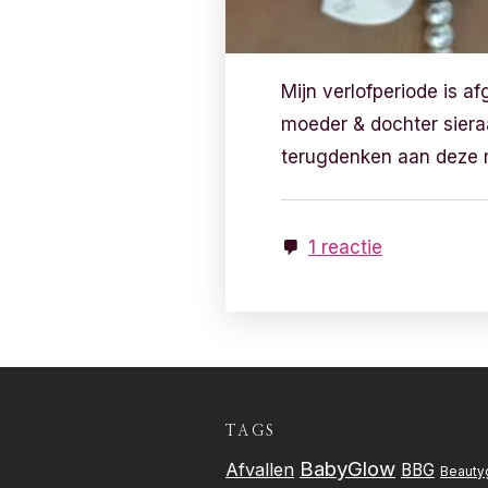
Mijn verlofperiode is af
moeder & dochter sieraa
terugdenken aan deze 
1 reactie
TAGS
BabyGlow
Afvallen
BBG
Beauty