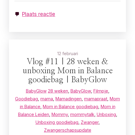
Plaats reactie
12 februari
Vlog #11 | 28 weken &
unboxing Mom in Balance
goodiebag | BabyGlow
BabyGlow
28 weken
,
BabyGlow
,
Filmpje
,
Goodiebag
,
mama
,
Mamadingen
,
mamapraat
,
Mom
in Balance
,
Mom in Balance goodiebag
,
Mom in
Balance Leiden
,
Mommy
,
mommytalk
,
Unboxing
,
Unboxing goodiebag
,
Zwanger
,
Zwangerschapsupdate