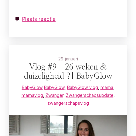
Plaats reactie
29 januari
Vlog #9 | 26 weken &
duizeligheid ?| BabyGlow
BabyGlow
BabyGlow
,
BabyGlow vlog
,
mama
,
mamavlog
,
Zwanger
,
Zwangerschapsupdate
,
zwangerschapsvlog