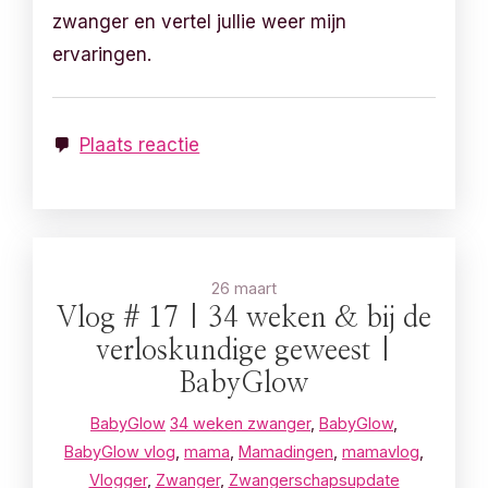
zwanger en vertel jullie weer mijn
ervaringen.
Plaats reactie
26 maart
Vlog # 17 | 34 weken & bij de
verloskundige geweest |
BabyGlow
BabyGlow
34 weken zwanger
,
BabyGlow
,
BabyGlow vlog
,
mama
,
Mamadingen
,
mamavlog
,
Vlogger
,
Zwanger
,
Zwangerschapsupdate