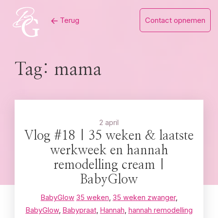
Skip
Terug
Contact opnemen
to
content
Tag:
mama
2 april
Vlog #18 | 35 weken & laatste
werkweek en hannah
remodelling cream |
BabyGlow
BabyGlow
35 weken
,
35 weken zwanger
,
BabyGlow
,
Babypraat
,
Hannah
,
hannah remodelling