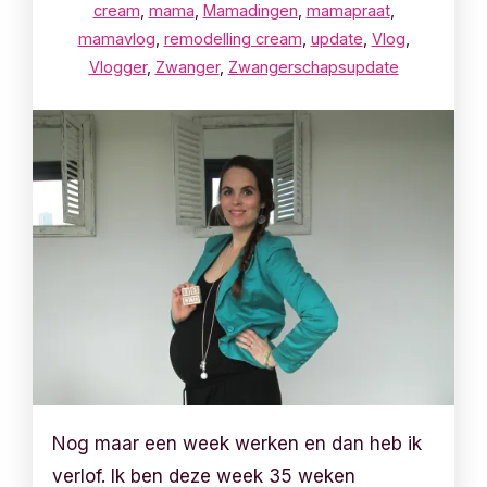
cream
,
mama
,
Mamadingen
,
mamapraat
,
mamavlog
,
remodelling cream
,
update
,
Vlog
,
Vlogger
,
Zwanger
,
Zwangerschapsupdate
Nog maar een week werken en dan heb ik
verlof. Ik ben deze week 35 weken