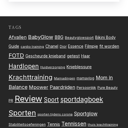
TAGS
BabyGlow
Afvallen
BBG
Bikini Body
Beautyglowsport
Filmpje
fit worden
Guide
Chanel
Essence
Dior
cardio training
FOTD
getest
Gescheurde knieband
Haar
Hardlopen
Knieblessure
Huidverzorging
Krachttraining
Mom in
mamavlog
Mamadingen
Balance
Mpower
Paardrijden
Persoonlijk
Pure Beauty
Review
sportdagboek
Sport
PR
Sporten
Sportglow
sporten tijdens corona
Tennissen
Tennis
Stabiliteitsoefeningen
thuis krachttraining