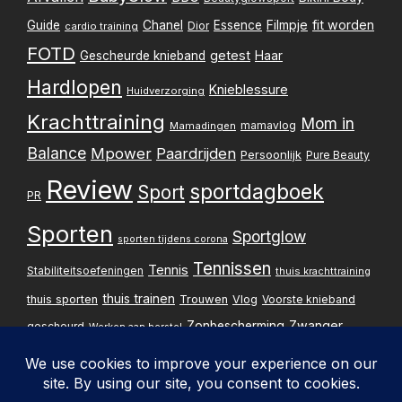
Filmpje
fit worden
Guide
Chanel
Essence
Dior
cardio training
FOTD
getest
Gescheurde knieband
Haar
Hardlopen
Knieblessure
Huidverzorging
Krachttraining
Mom in
mamavlog
Mamadingen
Balance
Mpower
Paardrijden
Persoonlijk
Pure Beauty
Review
sportdagboek
Sport
PR
Sporten
Sportglow
sporten tijdens corona
Tennissen
Tennis
Stabiliteitsoefeningen
thuis krachttraining
thuis trainen
thuis sporten
Trouwen
Vlog
Voorste knieband
Zwanger
Zonbescherming
gescheurd
Werken aan herstel
Zwangerschapsupdate