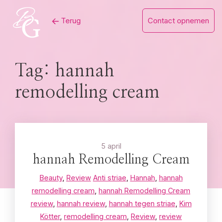
Skip
Terug
Contact opnemen
to
content
Tag:
hannah
remodelling cream
5 april
hannah Remodelling Cream
Beauty
,
Review
Anti striae
,
Hannah
,
hannah
remodelling cream
,
hannah Remodelling Cream
review
,
hannah review
,
hannah tegen striae
,
Kim
Kötter
,
remodelling cream
,
Review
,
review