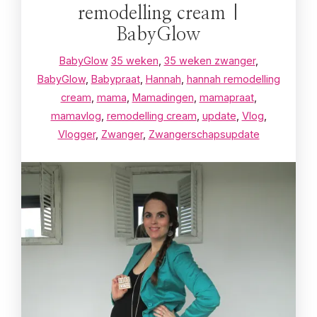
remodelling cream |
BabyGlow
BabyGlow
35 weken
,
35 weken zwanger
,
BabyGlow
,
Babypraat
,
Hannah
,
hannah remodelling
cream
,
mama
,
Mamadingen
,
mamapraat
,
mamavlog
,
remodelling cream
,
update
,
Vlog
,
Vlogger
,
Zwanger
,
Zwangerschapsupdate