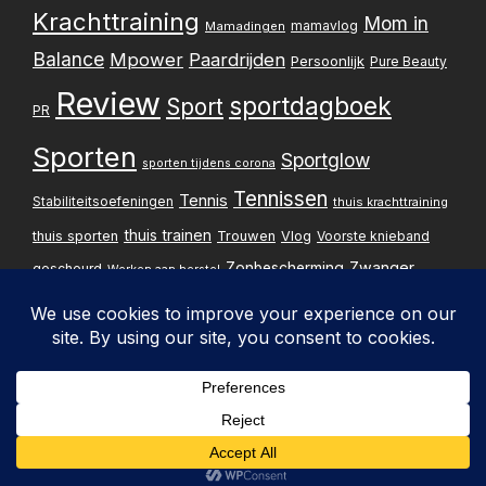
Krachttraining
Mom in
mamavlog
Mamadingen
Balance
Mpower
Paardrijden
Persoonlijk
Pure Beauty
Review
sportdagboek
Sport
PR
Sporten
Sportglow
sporten tijdens corona
Tennissen
Tennis
Stabiliteitsoefeningen
thuis krachttraining
thuis trainen
thuis sporten
Trouwen
Vlog
Voorste knieband
Zwanger
Zonbescherming
gescheurd
Werken aan herstel
Zwangerschapsupdate
Privacybelei
Design & implementatie:
Pxperfect
d