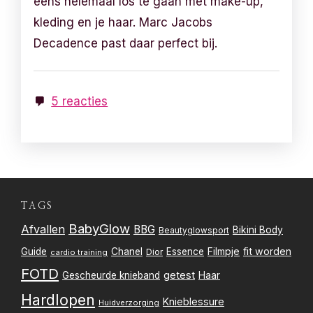
eens helemaal los te gaan met make-up,
kleding en je haar. Marc Jacobs
Decadence past daar perfect bij.
5 reacties
TAGS
BabyGlow
Afvallen
BBG
Bikini Body
Beautyglowsport
Filmpje
fit worden
Guide
Chanel
Essence
Dior
cardio training
FOTD
getest
Gescheurde knieband
Haar
Hardlopen
Knieblessure
Huidverzorging