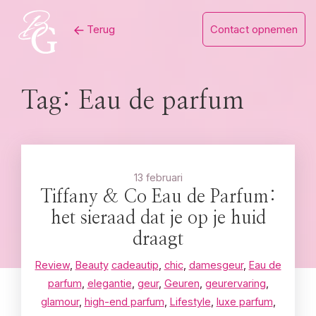
Skip
Terug
Contact opnemen
to
content
Tag:
Eau de parfum
13 februari
Tiffany & Co Eau de Parfum:
het sieraad dat je op je huid
draagt
Review
,
Beauty
cadeautip
,
chic
,
damesgeur
,
Eau de
parfum
,
elegantie
,
geur
,
Geuren
,
geurervaring
,
glamour
,
high-end parfum
,
Lifestyle
,
luxe parfum
,