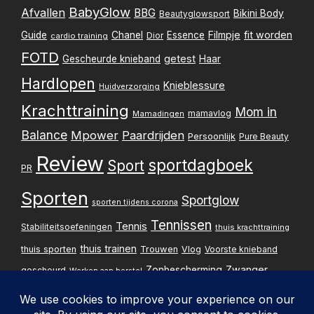
BabyGlow
Afvallen
BBG
Bikini Body
Beautyglowsport
Filmpje
fit worden
Guide
Chanel
Essence
Dior
cardio training
FOTD
getest
Gescheurde knieband
Haar
Hardlopen
Knieblessure
Huidverzorging
Krachttraining
Mom in
mamavlog
Mamadingen
Balance
Mpower
Paardrijden
Persoonlijk
Pure Beauty
Review
sportdagboek
Sport
PR
Sporten
Sportglow
sporten tijdens corona
Tennissen
Tennis
Stabiliteitsoefeningen
thuis krachttraining
thuis trainen
thuis sporten
Trouwen
Vlog
Voorste knieband
Zwanger
Zonbescherming
gescheurd
Werken aan herstel
Zwangerschapsupdate