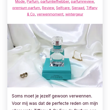
Mode
,
Parfum
,
parfumliefhebber
,
parfumreview
,
premium parfum
,
Review
,
Selfcare
,
Sieraad
,
Tiffany
& Co
,
verwenmoment
,
wintergeur
Soms moet je jezelf gewoon verwennen.
Voor mij was dat de perfecte reden om mijn