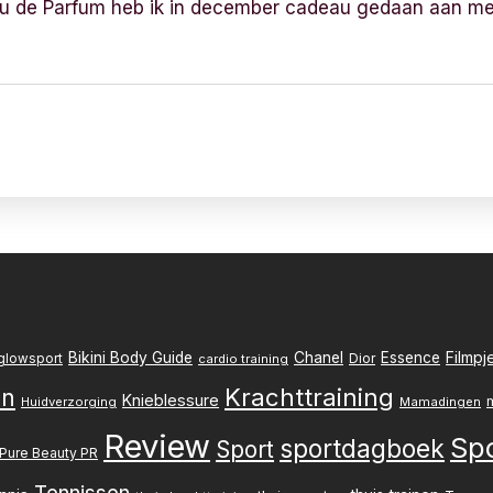
 de Parfum heb ik in december cadeau gedaan aan mezelf
Filmpj
Bikini Body Guide
Chanel
Essence
Dior
glowsport
cardio training
Krachttraining
en
Knieblessure
Huidverzorging
Mamadingen
Review
Sp
sportdagboek
Sport
Pure Beauty PR