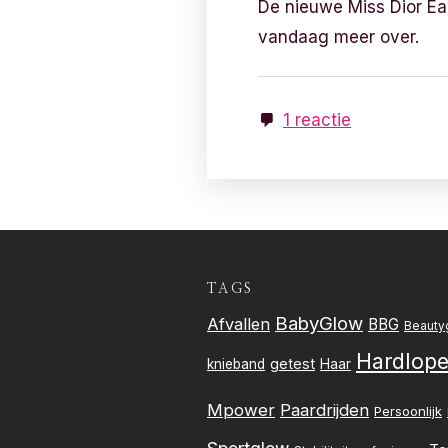
De nieuwe Miss Dior Eau
vandaag meer over.
1 reactie
TAGS
BabyGlow
Afvallen
BBG
Beauty
Hardlop
getest
knieband
Haar
Mpower
Paardrijden
Persoonlijk