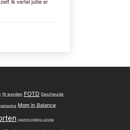
. Ik vertel jullie er
FOTD
e
fit worden
Gescheurde
Mom in Balance
mamavlog
orten
sporten tijdens corona