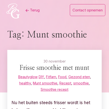
Skip
Terug
Contact opnemen
to
content
Tag:
Munt smoothie
30 november
Frisse smoothie met munt
Beautyglow
DIY
,
Fitfam
,
Food
,
Gezond eten
,
healthy
,
Munt smoothie
,
Recept
,
smoothie
,
Smoothie recept
Nu het buiten steeds frisser wordt is het