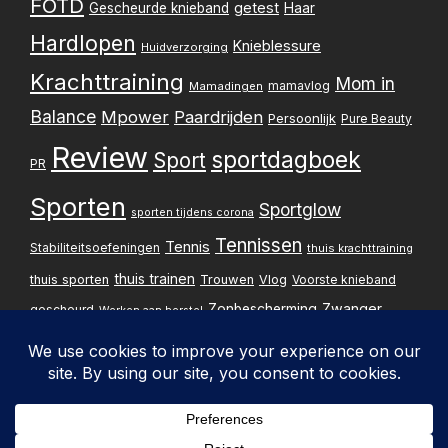
FOTD
getest
Gescheurde knieband
Haar
Hardlopen
Knieblessure
Huidverzorging
Krachttraining
Mom in
mamavlog
Mamadingen
Balance
Mpower
Paardrijden
Persoonlijk
Pure Beauty
Review
sportdagboek
Sport
PR
Sporten
Sportglow
sporten tijdens corona
Tennissen
Tennis
Stabiliteitsoefeningen
thuis krachttraining
thuis trainen
thuis sporten
Trouwen
Vlog
Voorste knieband
Zwanger
Zonbescherming
gescheurd
Werken aan herstel
Zwangerschapsupdate
Privacybelei
Design & implementatie: