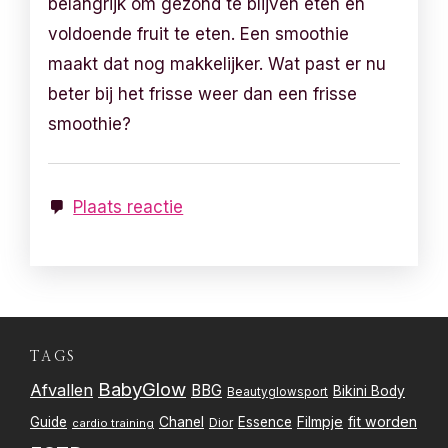
belangrijk om gezond te blijven eten en
voldoende fruit te eten. Een smoothie
maakt dat nog makkelijker. Wat past er nu
beter bij het frisse weer dan een frisse
smoothie?
Plaats reactie
TAGS
BabyGlow
Afvallen
BBG
Bikini Body
Beautyglowsport
Filmpje
fit worden
Guide
Chanel
Essence
Dior
cardio training