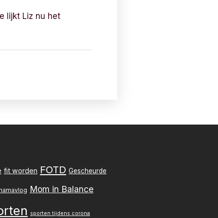
lijkt Liz nu het
FOTD
e
fit worden
Gescheurde
Mom in Balance
mamavlog
orten
sporten tijdens corona