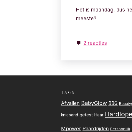
Het is maandag, dus het
meeste?
2 reacties
TAGS
BabyGlow
Afvallen
BBG
Beauty
Hardlop
getest
knieband
Haar
Mpower
Paardrijden
Persoonlijk