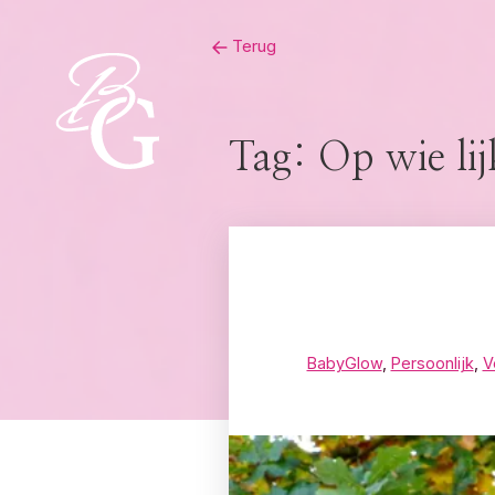
Skip
Terug
to
content
Tag:
Op wie li
BabyGlow
,
Persoonlijk
,
V