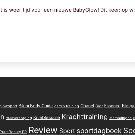
 is weer tijd voor een nieuwe BabyGlow! Dit keer: op wie 
Filmpj
Bikini Body Guide
Chanel
Essence
Dior
glowsport
cardio training
Krachttraining
en
Knieblessure
Huidverzorging
Mamadingen
Review
Sp
sportdagboek
Sport
Pure Beauty PR