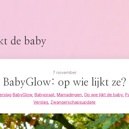
jkt de baby
7 november
BabyGlow: op wie lijkt ze?
erslag
BabyGlow
,
Babypraat
,
Mamadingen
,
Op wie lijkt de baby
,
P
Verslag
,
Zwangerschapsupdate