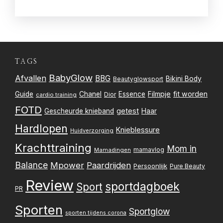
TAGS
BabyGlow
Afvallen
BBG
Bikini Body
Beautyglowsport
Filmpje
fit worden
Guide
Chanel
Essence
Dior
cardio training
FOTD
getest
Gescheurde knieband
Haar
Hardlopen
Knieblessure
Huidverzorging
Krachttraining
Mom in
mamavlog
Mamadingen
Balance
Mpower
Paardrijden
Persoonlijk
Pure Beauty
Review
sportdagboek
Sport
PR
Sporten
Sportglow
sporten tijdens corona