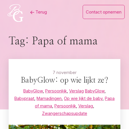
Skip
Terug
Contact opnemen
to
content
Tag:
Papa of mama
7 november
BabyGlow: op wie lijkt ze?
BabyGlow
,
Persoonlijk
,
Verslag
BabyGlow
,
Babypraat
,
Mamadingen
,
Op wie lijkt de baby
,
Papa
of mama
,
Persoonlijk
,
Verslag
,
Zwangerschapsupdate