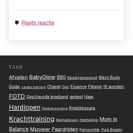
Plaats reactie
TAGS
BabyGlow
Afvallen
BBG
Bikini Body
Beautyglowsport
Filmpje
fit worden
Guide
Chanel
Essence
Dior
cardio training
FOTD
getest
Gescheurde knieband
Haar
Hardlopen
Knieblessure
Huidverzorging
Krachttraining
Mom in
mamavlog
Mamadingen
Balance
Mpower
Paardrijden
Persoonlijk
Pure Beauty