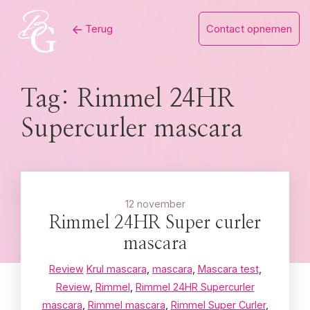
Skip
Terug
Contact opnemen
to
content
Tag:
Rimmel 24HR
Supercurler mascara
12 november
Rimmel 24HR Super curler
mascara
Review
Krul mascara
,
mascara
,
Mascara test
,
Review
,
Rimmel
,
Rimmel 24HR Supercurler
mascara
,
Rimmel mascara
,
Rimmel Super Curler
,