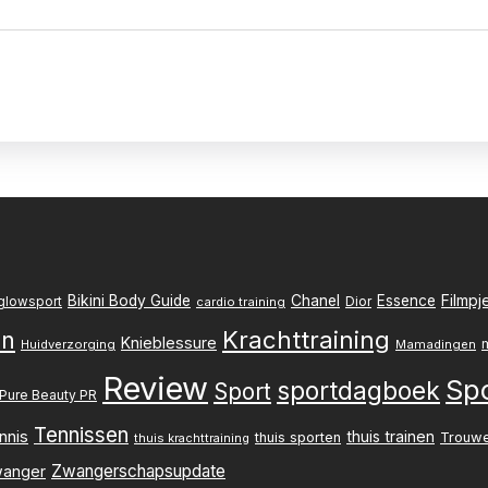
Filmpj
Bikini Body Guide
Chanel
Essence
Dior
glowsport
cardio training
Krachttraining
en
Knieblessure
Huidverzorging
Mamadingen
Review
Sp
sportdagboek
Sport
Pure Beauty PR
Tennissen
nnis
thuis trainen
thuis sporten
Trouw
thuis krachttraining
Zwangerschapsupdate
anger