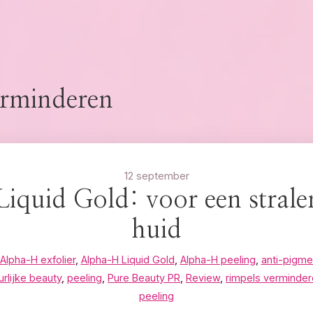
erminderen
12 september
quid Gold: voor een strale
huid
Alpha-H exfolier
,
Alpha-H Liquid Gold
,
Alpha-H peeling
,
anti-pigme
urlijke beauty
,
peeling
,
Pure Beauty PR
,
Review
,
rimpels verminde
peeling