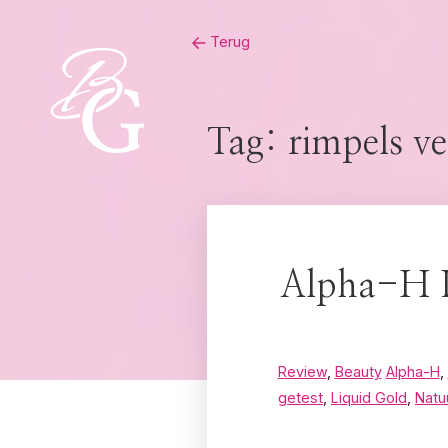
Skip
Terug
to
content
Tag:
rimpels v
Alpha-H Li
Review
,
Beauty
Alpha-H
,
getest
,
Liquid Gold
,
Natu