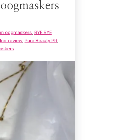
n oogmaskers
een oogmaskers
,
BYE BYE
er review
,
Pure Beauty PR
,
maskers