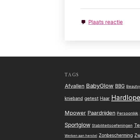
Plaats reactie
TAGS
BabyGlow
Afvallen
BBG
Beauty
Hardlop
getest
knieband
Haar
Mpower
Paardrijden
Persoonlijk
Sportglow
Te
Stabiliteitsoefeningen
Zw
Zonbescherming
Werken aan herstel