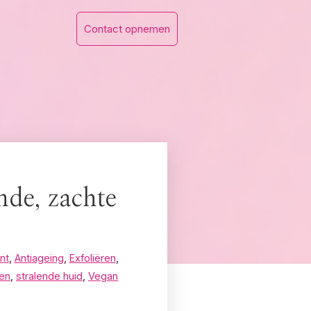
Contact opnemen
nde, zachte
nt
,
Antiageing
,
Exfoliëren
,
ren
,
stralende huid
,
Vegan