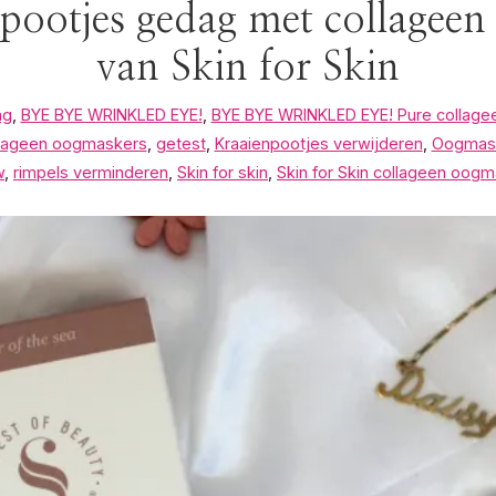
pootjes gedag met collagee
van Skin for Skin
ng
,
BYE BYE WRINKLED EYE!
,
BYE BYE WRINKLED EYE! Pure collag
lageen oogmaskers
,
getest
,
Kraaienpootjes verwijderen
,
Oogmask
w
,
rimpels verminderen
,
Skin for skin
,
Skin for Skin collageen oog