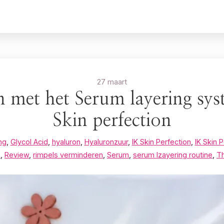
27 maart
len met het Serum layering sy
Skin perfection
ng
,
Glycol Acid
,
hyaluron
,
Hyaluronzuur
,
IK Skin Perfection
,
IK Skin 
e
,
Review
,
rimpels verminderen
,
Serum
,
serum lzayering routine
,
Th