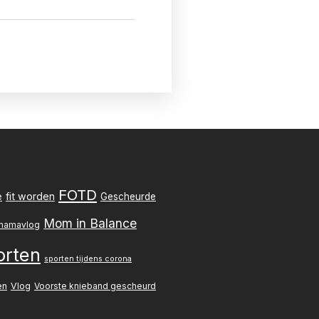
FOTD
e
fit worden
Gescheurde
Mom in Balance
mamavlog
orten
sporten tijdens corona
en
Vlog
Voorste knieband gescheurd