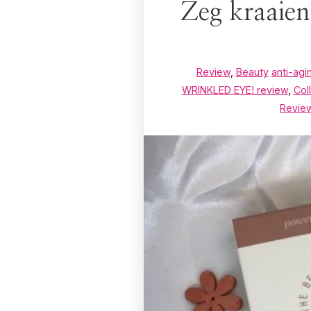
Zeg kraaien
Review
,
Beauty
anti-agi
WRINKLED EYE! review
,
Col
Revie