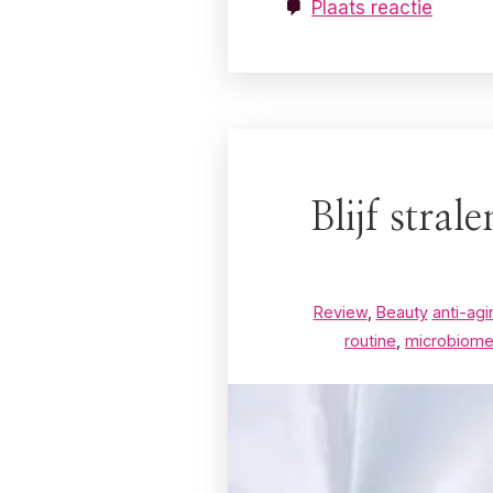
Plaats reactie
Blijf stra
Review
,
Beauty
anti-agi
routine
,
microbiom