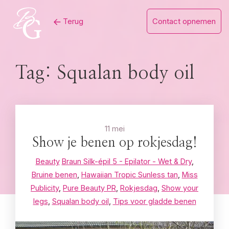
Skip
Terug
Contact opnemen
to
content
Tag:
Squalan body oil
11 mei
Show je benen op rokjesdag!
Beauty
Braun Silk-épil 5 - Epilator - Wet & Dry
,
Bruine benen
,
Hawaiian Tropic Sunless tan
,
Miss
Publicity
,
Pure Beauty PR
,
Rokjesdag
,
Show your
legs
,
Squalan body oil
,
Tips voor gladde benen