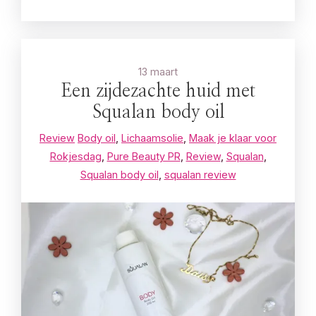
13 maart
Een zijdezachte huid met
Squalan body oil
Review
Body oil
,
Lichaamsolie
,
Maak je klaar voor
Rokjesdag
,
Pure Beauty PR
,
Review
,
Squalan
,
Squalan body oil
,
squalan review