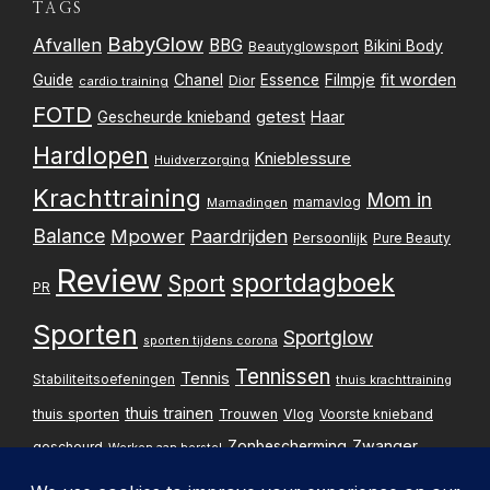
TAGS
BabyGlow
Afvallen
BBG
Bikini Body
Beautyglowsport
Filmpje
fit worden
Guide
Chanel
Essence
Dior
cardio training
FOTD
getest
Gescheurde knieband
Haar
Hardlopen
Knieblessure
Huidverzorging
Krachttraining
Mom in
mamavlog
Mamadingen
Balance
Mpower
Paardrijden
Persoonlijk
Pure Beauty
Review
sportdagboek
Sport
PR
Sporten
Sportglow
sporten tijdens corona
Tennissen
Tennis
Stabiliteitsoefeningen
thuis krachttraining
thuis trainen
thuis sporten
Trouwen
Vlog
Voorste knieband
Zwanger
Zonbescherming
gescheurd
Werken aan herstel
Zwangerschapsupdate