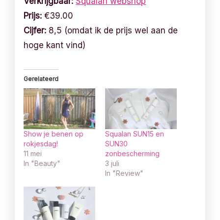
Verkrijgbaar:
Squalan webshop
Prijs:
€39.00
Cijfer:
8,5 (omdat ik de prijs wel aan de
hoge kant vind)
Gerelateerd
Show je benen op
Squalan SUN15 en
rokjesdag!
SUN30
11 mei
zonbescherming
In "Beauty"
3 juli
In "Review"