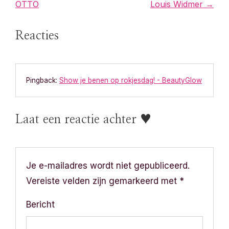
OTTO
Louis Widmer →
r
Reacties
i
c
Pingback:
Show je benen op rokjesdag! - BeautyGlow
h
t
Laat een reactie achter ♥
n
a
Je e-mailadres wordt niet gepubliceerd.
v
Vereiste velden zijn gemarkeerd met
*
i
Bericht
g