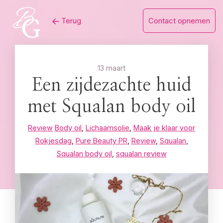
Skip
Terug
Contact opnemen
to
content
13 maart
Een zijdezachte huid
met Squalan body oil
Review
Body oil
,
Lichaamsolie
,
Maak je klaar voor
Rokjesdag
,
Pure Beauty PR
,
Review
,
Squalan
,
Squalan body oil
,
squalan review