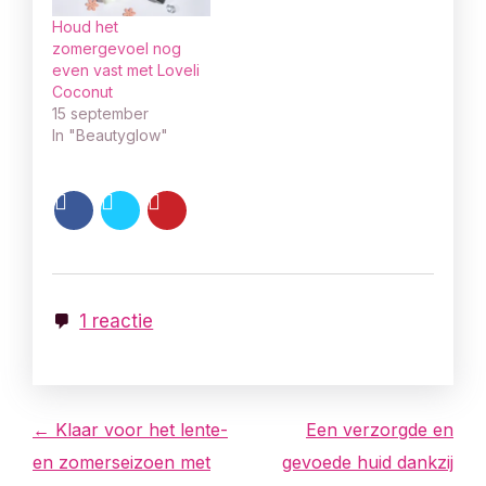
Houd het
zomergevoel nog
even vast met Loveli
Coconut
15 september
In "Beautyglow"
1 reactie
B
← Klaar voor het lente-
Een verzorgde en
en zomerseizoen met
gevoede huid dankzij
e