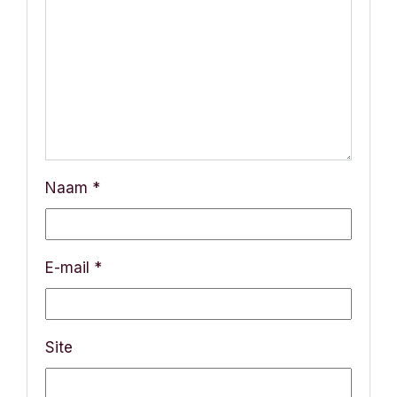
a
t
i
e
Naam
*
E-mail
*
Site