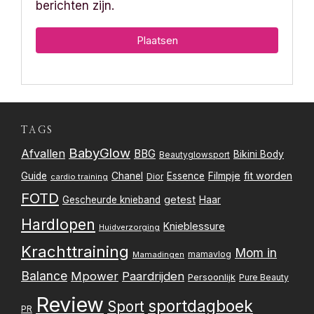
berichten zijn.
TAGS
BabyGlow
Afvallen
BBG
Bikini Body
Beautyglowsport
Filmpje
fit worden
Guide
Chanel
Essence
Dior
cardio training
FOTD
getest
Gescheurde knieband
Haar
Hardlopen
Knieblessure
Huidverzorging
Krachttraining
Mom in
mamavlog
Mamadingen
Balance
Mpower
Paardrijden
Persoonlijk
Pure Beauty
Review
sportdagboek
Sport
PR