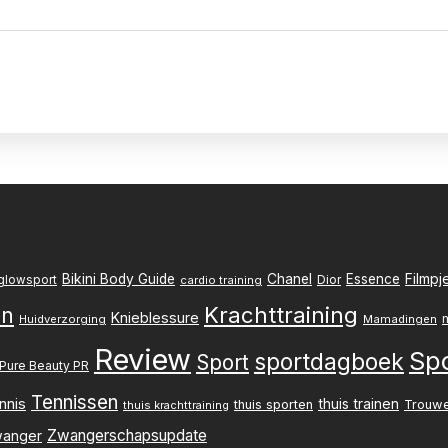
Filmpj
Bikini Body Guide
Chanel
Essence
Dior
glowsport
cardio training
Krachttraining
en
Knieblessure
Huidverzorging
Mamadingen
Review
Sp
sportdagboek
Sport
Pure Beauty PR
Tennissen
nnis
thuis trainen
thuis sporten
Trouw
thuis krachttraining
Zwangerschapsupdate
anger