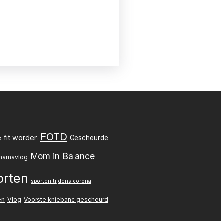
FOTD
e
fit worden
Gescheurde
Mom in Balance
mamavlog
orten
sporten tijdens corona
en
Vlog
Voorste knieband gescheurd