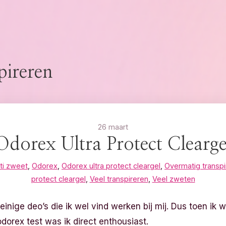
pireren
26 maart
Odorex Ultra Protect Clearge
ti zweet
,
Odorex
,
Odorex ultra protect cleargel
,
Overmatig transpi
protect cleargel
,
Veel transpireren
,
Veel zweten
inige deo’s die ik wel vind werken bij mij. Dus toen i
dorex test was ik direct enthousiast.