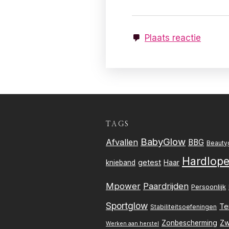
Plaats reactie
TAGS
BabyGlow
Afvallen
BBG
Beauty
Hardlop
getest
knieband
Haar
Mpower
Paardrijden
Persoonlijk
Sportglow
Te
Stabiliteitsoefeningen
Zw
Zonbescherming
Werken aan herstel