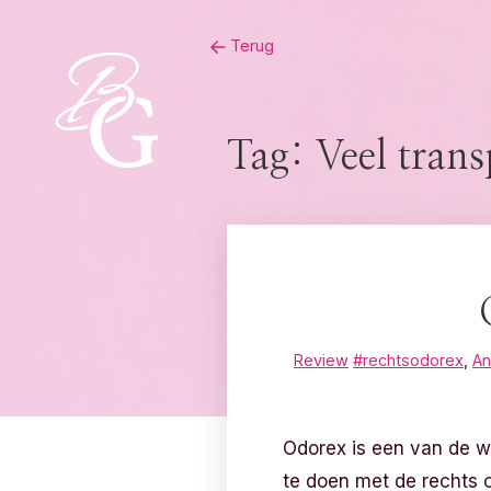
Skip
Terug
to
content
Tag:
Veel trans
Review
#rechtsodorex
,
An
Odorex is een van de we
te doen met de rechts o