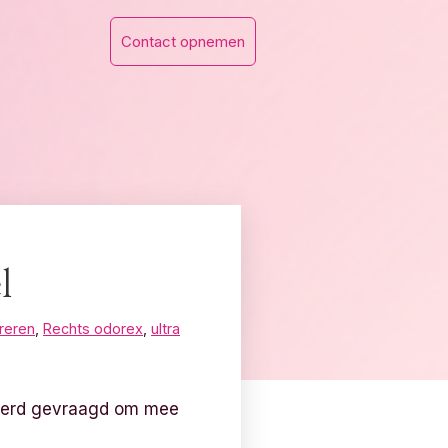
Contact opnemen
l
reren
,
Rechts odorex
,
ultra
k werd gevraagd om mee