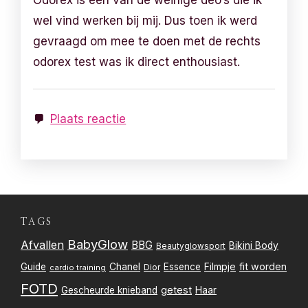
Odorex is een van de weinige deo’s die ik
wel vind werken bij mij. Dus toen ik werd
gevraagd om mee te doen met de rechts
odorex test was ik direct enthousiast.
Plaats reactie
TAGS
BabyGlow
Afvallen
BBG
Bikini Body
Beautyglowsport
Filmpje
fit worden
Guide
Chanel
Essence
Dior
cardio training
FOTD
getest
Gescheurde knieband
Haar