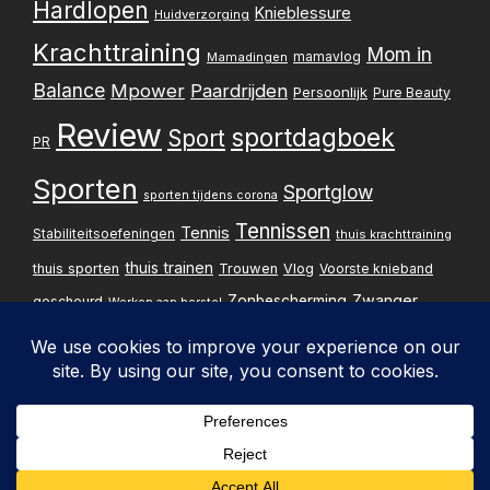
Hardlopen
Knieblessure
Huidverzorging
Krachttraining
Mom in
mamavlog
Mamadingen
Balance
Mpower
Paardrijden
Persoonlijk
Pure Beauty
Review
sportdagboek
Sport
PR
Sporten
Sportglow
sporten tijdens corona
Tennissen
Tennis
Stabiliteitsoefeningen
thuis krachttraining
thuis trainen
thuis sporten
Trouwen
Vlog
Voorste knieband
Zwanger
Zonbescherming
gescheurd
Werken aan herstel
Zwangerschapsupdate
Privacybelei
Design & implementatie:
Pxperfect
d