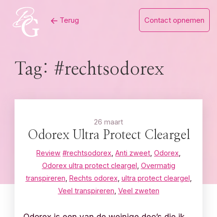
Skip
Terug
Contact opnemen
to
content
Tag:
#rechtsodorex
26 maart
Odorex Ultra Protect Cleargel
Review
#rechtsodorex
,
Anti zweet
,
Odorex
,
Odorex ultra protect cleargel
,
Overmatig
transpireren
,
Rechts odorex
,
ultra protect cleargel
,
Veel transpireren
,
Veel zweten